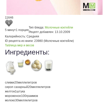
11646
1
Тип блюда:
Молочные коктейли
5 минут
1 порция
Рецепт добавлен:
13.10.2009
Калорийность:
Средняя
ID рецепта из книги:
23980 (Молочные коктейли)
Таблица мер и весов
Ингредиенты:
сливки
20
миллилитров
сироп сахарный
20
миллилитров
желток
1
штука
мороженое
100
граммов
молоко
30
миллилитров