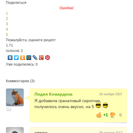
Поделиться
Ошибка!
1
2
3
4
5
Пожалуйста, оцените рецепт
1.71
голосов: 2
Уже поделились: 0
Комментарии (3):
Лидия Комардина
26 ноября 2007
Я добавила гранатовый сиропчик,
получилось очень вкусно, на 5
+1
0
алкаш
09 апреля 2013