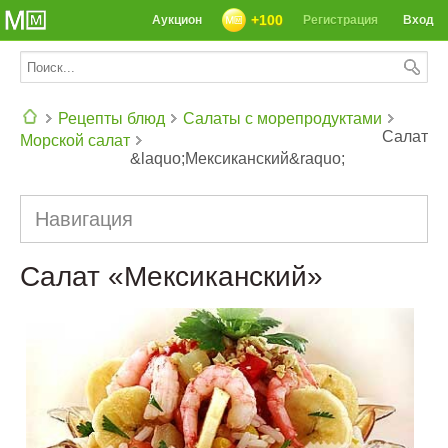
+100
Аукцион
Регистрация
Вход
Рецепты блюд
Салаты с морепродуктами
Салат
Морской салат
&laquo;Мексиканский&raquo;
СЕГОДНЯ: 39142 РЕЦЕПТА
Навигация
Салат «Мексиканский»