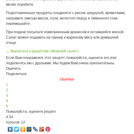
мелко порубите.
Подготовленные продукты соедините с рисом, кукурузой, креветками,
заправьте смесью масла, соли, молотого перца и лимонного сока,
перемешайте.
При подаче посыпьте измельченным арахисом и оставшейся кинзой.
Салат можно подавать на гарнир к жареному мясу или домашней
птице.
← Вернуться к рецептам «Морской салат»
Если Вам понравился этот рецепт, пожалуйста, оцените его или
поделитесь им с друзьями. Мы будем Вам очень признательны.
Оценить
Поделиться
Ошибка!
1
2
3
4
5
Пожалуйста, оцените рецепт
4.54
голосов: 12