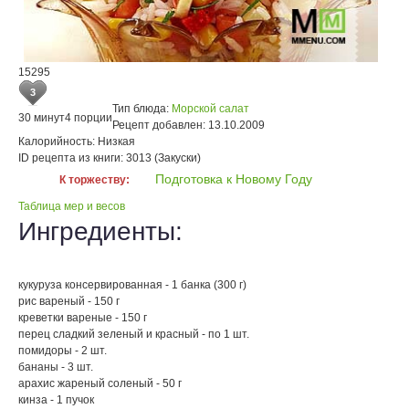
15295
3
Тип блюда:
Морской салат
30 минут
4 порции
Рецепт добавлен:
13.10.2009
Калорийность:
Низкая
ID рецепта из книги:
3013 (Закуски)
Подготовка к Новому Году
К торжеству:
Таблица мер и весов
Ингредиенты:
кукуруза консервированная - 1 банка (300 г)
рис вареный - 150 г
креветки вареные - 150 г
перец сладкий зеленый и красный - по 1 шт.
помидоры - 2 шт.
бананы - 3 шт.
арахис жареный соленый - 50 г
кинза - 1 пучок