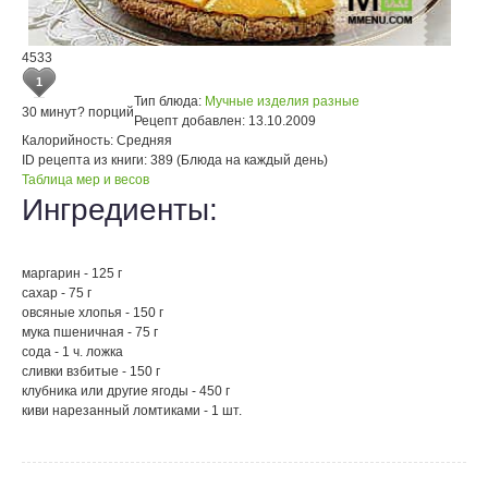
4533
1
Тип блюда:
Мучные изделия разные
30 минут
? порций
Рецепт добавлен:
13.10.2009
Калорийность:
Средняя
ID рецепта из книги:
389 (Блюда на каждый день)
Таблица мер и весов
Ингредиенты:
маргарин - 125 г
сахар - 75 г
овсяные хлопья - 150 г
мука пшеничная - 75 г
сода - 1 ч. ложка
сливки взбитые - 150 г
клубника или другие ягоды - 450 г
киви нарезанный ломтиками - 1 шт.