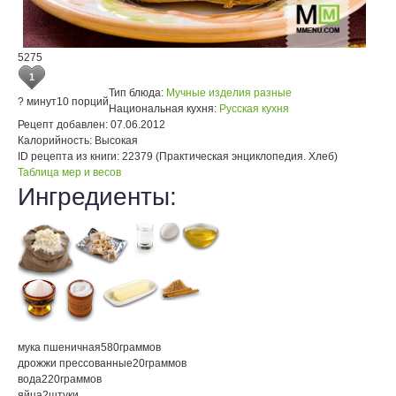
5275
1
Тип блюда:
Мучные изделия разные
? минут
10 порций
Национальная кухня:
Русская кухня
Рецепт добавлен:
07.06.2012
Калорийность:
Высокая
ID рецепта из книги:
22379 (Практическая энциклопедия. Хлеб)
Таблица мер и весов
Ингредиенты:
мука пшеничная
580
граммов
дрожжи прессованные
20
граммов
вода
220
граммов
яйца
2
штуки