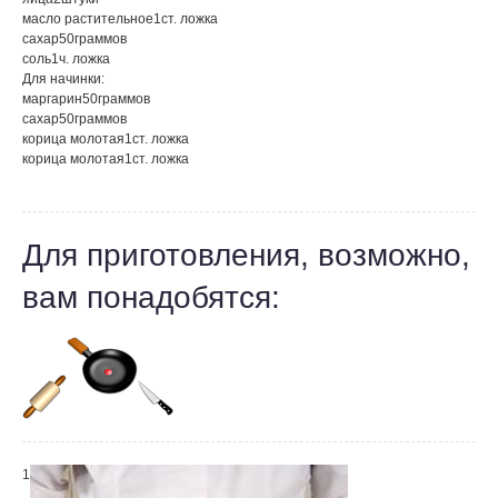
масло растительное
1
ст. ложка
сахар
50
граммов
соль
1
ч. ложка
Для начинки:
маргарин
50
граммов
сахар
50
граммов
корица молотая
1
ст. ложка
корица молотая
1
ст. ложка
Для приготовления, возможно,
вам понадобятся:
1