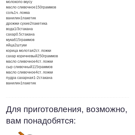
молоко
по вкусу
масло сливочное
150
граммов
соль
1
ч. ложка
ванилин
1
пакетик
дрожжи сухие
2
пакетика
вода
1/3
стакана
сахар
0.5
стакана
мука
615
граммов
яйца
2
штуки
корица молотая
2
ст. ложки
сахар коричневый
250
граммов
масло сливочное
4
ст. ложки
сыр сливочный
115
граммов
масло сливочное
4
ст. ложки
пудра сахарная
1-2
стакана
ванилин
1
пакетик
Для приготовления, возможно,
вам понадобятся: