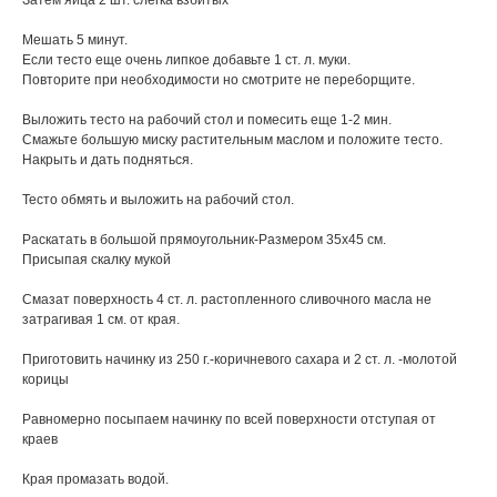
Затем яйца 2 шт. слегка взбитых
Мешать 5 минут.
Если тесто еще очень липкое добавьте 1 ст. л. муки.
Повторите при необходимости но смотрите не переборщите.
Выложить тесто на рабочий стол и помесить еще 1-2 мин.
Смажьте большую миску растительным маслом и положите тесто.
Накрыть и дать подняться.
Тесто обмять и выложить на рабочий стол.
Раскатать в большой прямоугольник-Размером 35х45 см.
Присыпая скалку мукой
Смазат поверхность 4 ст. л. растопленного сливочного масла не
затрагивая 1 см. от края.
Приготовить начинку из 250 г.-коричневого сахара и 2 ст. л. -молотой
корицы
Равномерно посыпаем начинку по всей поверхности отступая от
краев
Края промазать водой.