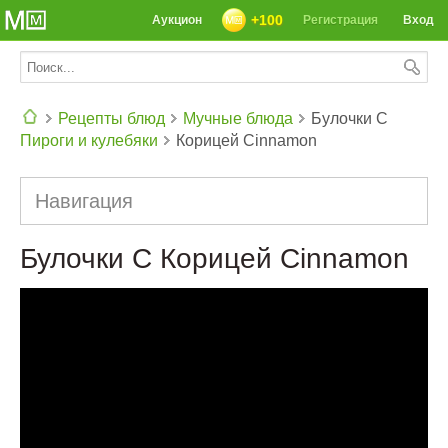
+100
Аукцион
Регистрация
Вход
Рецепты блюд
Мучные блюда
Булочки С
Пироги и кулебяки
Корицей Cinnamon
СЕГОДНЯ: 39142 РЕЦЕПТА
Навигация
Булочки С Корицей Cinnamon