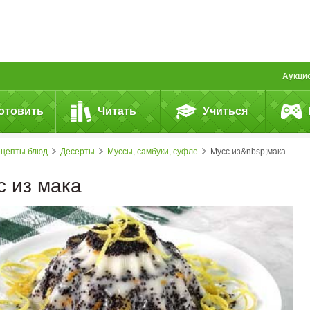
Аукци
отовить
Читать
Учиться
ецепты блюд
Десерты
Муссы, самбуки, суфле
Мусс из&nbsp;мака
с из мака