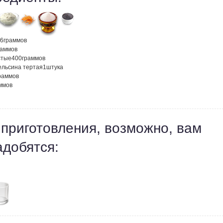
6
граммов
раммов
стые
400
граммов
ельсина тертая
1
штука
раммов
ммов
 приготовления, возможно, вам
адобятся: