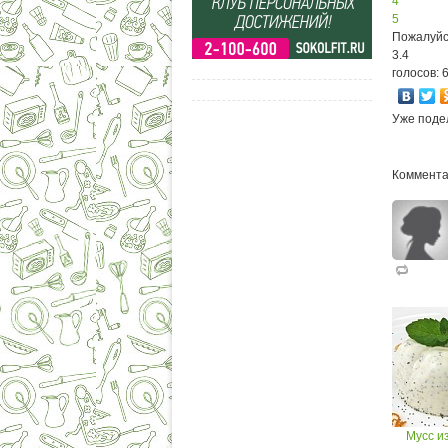
4
5
Пожалуйс
3.4
голосов: 
Уже поде
Коммента
Мусс из