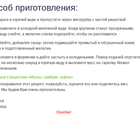
соб приготовления:
рьте в горячей воде и пропустите через мясорубку с частой решеткой.
амочите в холодной кипяченой воде. Когда крупинки станут прозрачными,
ду слейте, а желатин слегка подогрейте, чтобы он расплавился.
збейте, добавляя сахар, затем подмешайте промытый и обсушенный изюм,
к и подготовленный желатин.
зложите в формочки и дайте застыть в холодильнике. Перед подачей опустит
на несколько секунд в горячую воду и выложите мусс на тарелку. Можно
печеньем.
ься к рецептам «Муссы, самбуки, суфле»
понравился этот рецепт, пожалуйста, оцените его или поделитесь им с
. Мы будем Вам очень признательны.
ся
 код
Ошибка!