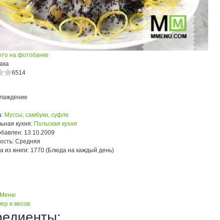
ото на фотобанке
ака
6514
хлаждение
:
Муссы, самбуки, суфле
ьная кухня:
Польская кухня
обавлен:
13.10.2009
ость:
Средняя
а из книги:
1770 (Блюда на каждый день)
 Меню
ер и весов
редиенты: