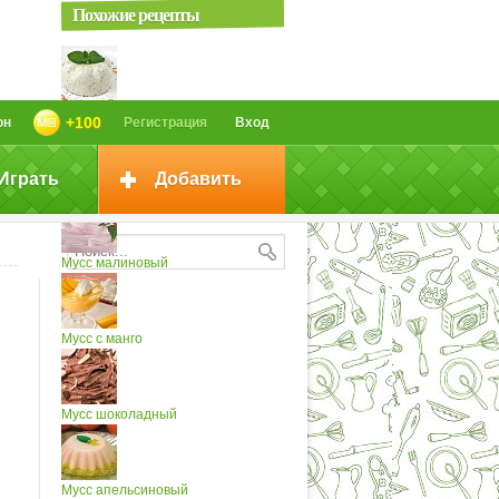
Похожие рецепты
Мусс из мака (2)
+100
он
Регистрация
Вход
Играть
Добавить
Блины с соусом из мака
Мусс малиновый
Мусс с манго
Мусс шоколадный
Мусс апельсиновый