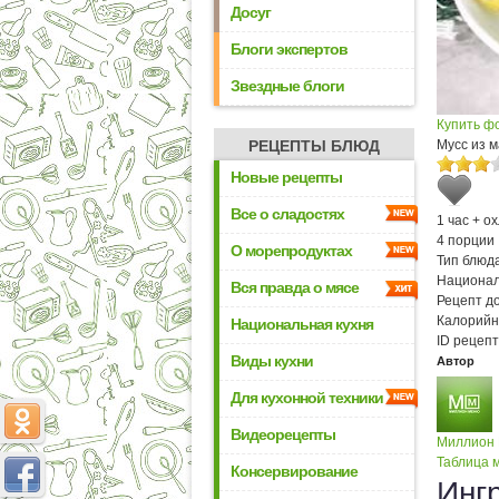
Досуг
Блоги экспертов
Звездные блоги
Купить ф
РЕЦЕПТЫ БЛЮД
Мусс из м
Новые рецепты
Все о сладостях
1 час + о
4 порции
О морепродуктах
Тип блюда
Национал
Вся правда о мясе
Рецепт д
Калорийн
Национальная кухня
ID рецепт
Виды кухни
Автор
Для кухонной техники
Видеорецепты
Миллион
Таблица м
Консервирование
Инг