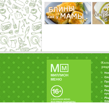
Кол
рец
Но
Сл
Пр
На
Ре
ку
Рец
© МИЛЛИОН МЕНЮ.
бл
ВСЕ ПРАВА ЗАЩИЩЕНЫ.