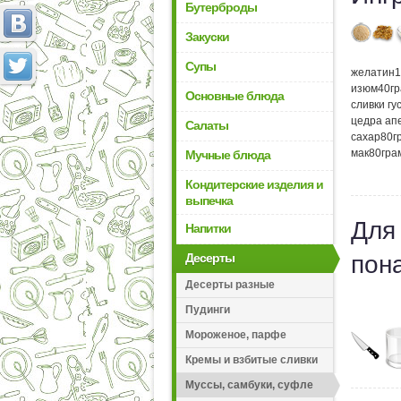
Бутерброды
Закуски
Супы
желатин
1
изюм
40
г
Основные блюда
сливки гу
цедра ап
Салаты
сахар
80
г
мак
80
гра
Мучные блюда
Кондитерские изделия и
выпечка
Для
Напитки
Десерты
пон
Десерты разные
Пудинги
Мороженое, парфе
Кремы и взбитые сливки
Муссы, самбуки, суфле