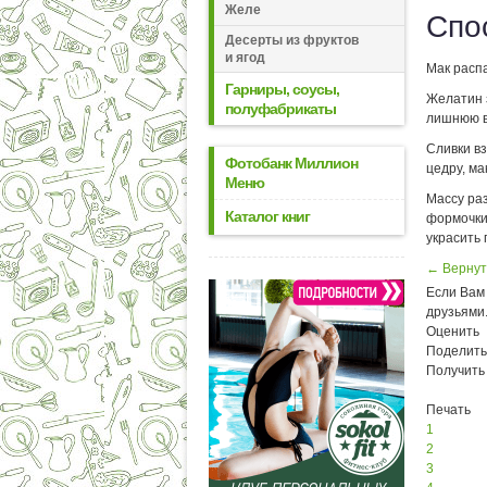
Желе
Спо
Десерты из фруктов
и ягод
Мак распа
Гарниры, соусы,
Желатин з
полуфабрикаты
лишнюю во
Сливки в
Фотобанк Миллион
цедру, ма
Меню
Массу ра
Каталог книг
формочки 
украсить 
← Вернут
Если Вам 
друзьями
Оценить
Поделить
Получить
Печать
1
2
3