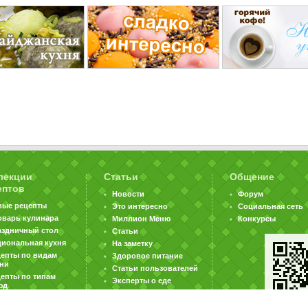
лекции
Статьи
Общение
ептов
Новости
Форум
вые рецепты
Это интересно
Социальная сеть
оварь кулинара
Миллион Меню
Конкурсы
аздничный стол
Статьи
циональная кухня
На заметку
цепты по видам
Здоровое питание
хни
Статьи пользователей
епты по типам
Эксперты о еде
юд