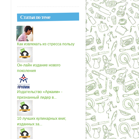
Статьи по теме
Как извлекать из стресса пользу
Он-лайн издание нового
поколения
Издательство «Аркаим» -
признанный лидер в...
10 лучших кулинарных книг,
изданных за...