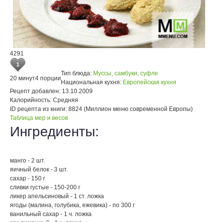
4291
1
Тип блюда:
Муссы, самбуки, суфле
20 минут
4 порции
Национальная кухня:
Европейская кухня
Рецепт добавлен:
13.10.2009
Калорийность:
Средняя
ID рецепта из книги:
8824 (Миллион меню современной Европы)
Таблица мер и весов
Ингредиенты:
манго - 2 шт.
яичный белок - 3 шт.
сахар - 150 г
сливки густые - 150-200 г
ликер апельсиновый - 1 ст. ложка
ягоды (малина, голубика, ежевика) - по 300 г
ванильный сахар - 1 ч. ложка