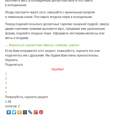
Выложите мусс в охлажденную десертную вазу и поставьте
в холодильник.
Ягоды протрите через сито, смешайте с ванильным сахаром
и лимонным соком. Поставьте ягодное пюре в холодильник.
Перед подачей посыпьте десертные тарелки сахарной пудрой, сверху
двумя горячими ложками выложите мусс, придавая ему удлиненную
форму, подлейте ягодное пюре. Оформите листиками мелиссы или
мяты и ягодами.
← Вернуться к рецептам «Муссы, самбуки, суфле»
Если Вам понравился этот рецепт, пожалуйста, оцените его или
поделитесь им с друзьями. Мы будем Вам очень признательны.
Оценить
Поделиться
Ошибка!
1
2
3
4
5
Пожалуйста, оцените рецепт
1.46
голосов: 2