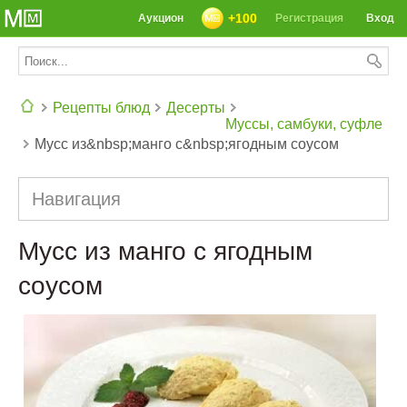
+100
Аукцион
Регистрация
Вход
Рецепты блюд
Десерты
Муссы, самбуки, суфле
Мусс из&nbsp;манго с&nbsp;ягодным соусом
СЕГОДНЯ: 39142 РЕЦЕПТА
Навигация
Мусс из манго с ягодным
соусом