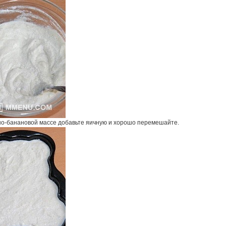
но-банановой массе добавьте яичную и хорошо перемешайте.