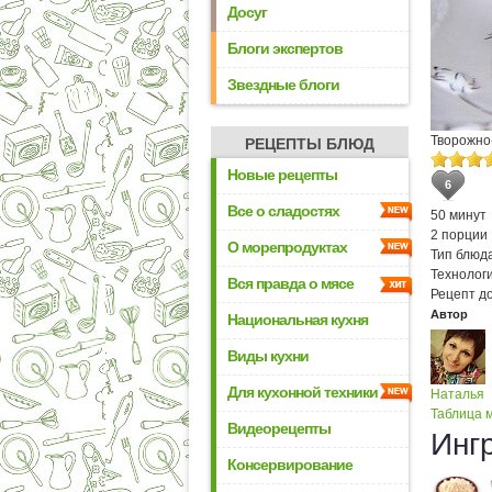
Досуг
Блоги экспертов
Звездные блоги
Творожно
РЕЦЕПТЫ БЛЮД
Новые рецепты
6
Все о сладостях
50 минут
2 порции
О морепродуктах
Тип блюда
Технологи
Вся правда о мясе
Рецепт д
Автор
Национальная кухня
Виды кухни
Для кухонной техники
Наталья
Таблица м
Видеорецепты
Инг
Консервирование