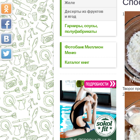
Спо
Желе
Десерты из фруктов
1
и ягод
Гарниры, соусы,
полуфабрикаты
Фотобанк Миллион
Меню
Каталог книг
Творог пр
2