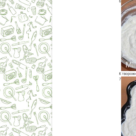
6
К творож
7