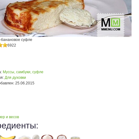
-банановое суфле
6922
:
Муссы, самбуки, суфле
я:
Для духовки
обавлен:
25.06.2015
ер и весов
редиенты: