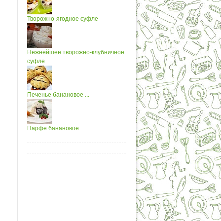
Творожно-ягодное суфле
Нежнейшее творожно-клубничное
суфле
Печенье банановое ...
Парфе банановое