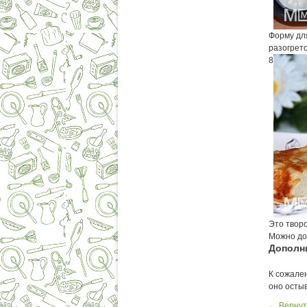
Форму дл
разогрето
8
Это творо
Можно до
Дополн
К сожален
оно остыв
← Вернут