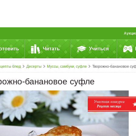
Аукци
отовить
Читать
Учиться
ецепты блюд
Десерты
Муссы, самбуки, суфле
Творожно-банановое су
рожно-банановое суфле
Участник конкурса
Рецепт месяца