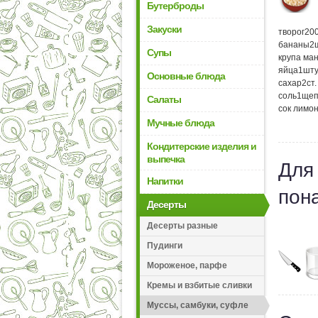
Бутерброды
Закуски
творог
20
бананы
2
Супы
крупа ма
яйца
1
шту
Основные блюда
сахар
2
ст
соль
1
щеп
Салаты
сок лимо
Мучные блюда
Кондитерские изделия и
выпечка
Для
Напитки
пон
Десерты
Десерты разные
Пудинги
Мороженое, парфе
Кремы и взбитые сливки
Муссы, самбуки, суфле