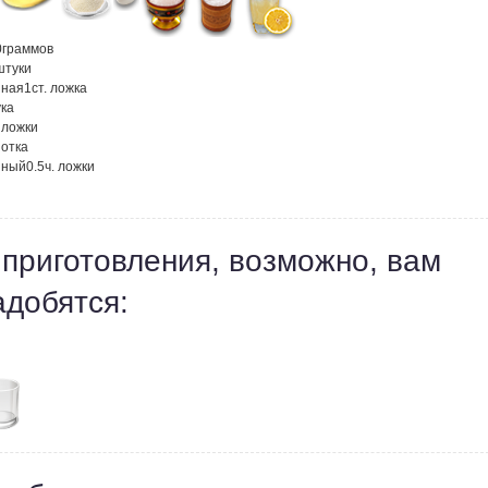
0
граммов
штуки
нная
1
ст. ложка
ка
. ложки
отка
нный
0.5
ч. ложки
 приготовления, возможно, вам
адобятся: