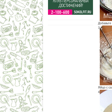
Добавьте 
3
Яйцо с са
4