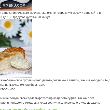
я запекания смажьте маслом, выложите творожную массу и запекайте в
й до 180 градусов духовке 20 минут.
жно-банановое суфле можно давать детям как в теплом, так и в холодном бид
полнить киселем или фруктами.
ительно:
ию не получильсь сделать фотографию целого суфле, так как пока
ало, я ненадолго отошла, а когда вернулась, то дочка его уже доедала.
ься к рецептам «Муссы, самбуки, суфле»