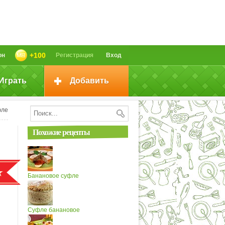
+100
он
Регистрация
Вход
Играть
Добавить
фле
Похожие рецепты
Банановое суфле
Суфле банановое