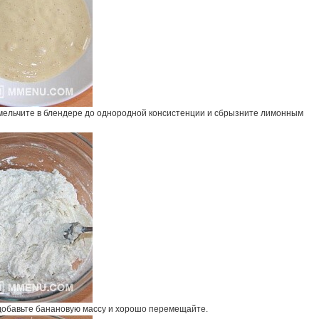
мельчите в блендере до однородной консистенции и сбрызните лимонным
 добавьте банановую массу и хорошо перемещайте.