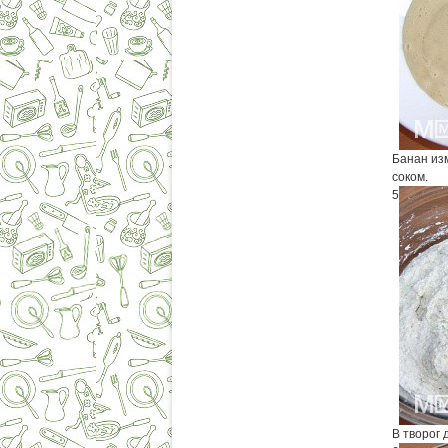
Банан из
соком.
5
В творог