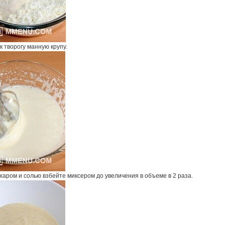
к творогу манную крупу.
харом и солью взбейте миксером до увеличения в объеме в 2 раза.