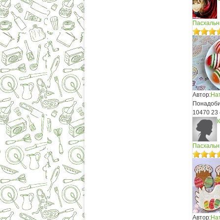
Пасхальн
Автор:
На
Понадобит
10470
23
Пасхальн
Автор:
На