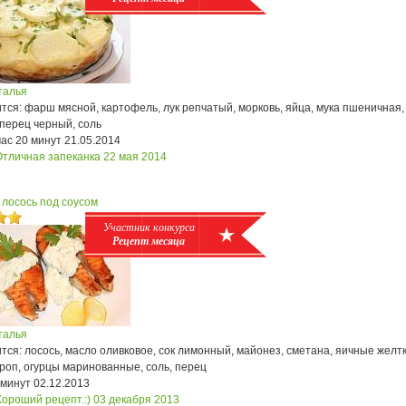
талья
ся: фарш мясной, картофель, лук репчатый, морковь, яйца, мука пшеничная,
перец черный, соль
час 20 минут
21.05.2014
Отличная запеканка
22 мая 2014
лосось под соусом
Участник конкурса
Рецепт месяца
талья
ся: лосось, масло оливковое, сок лимонный, майонез, сметана, яичные желтк
кроп, огурцы маринованные, соль, перец
 минут
02.12.2013
Хороший рецепт.:)
03 декабря 2013