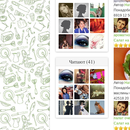
Автор:
На
Понадобит
6919
12
5
ароматно
Салат на 
Читают (41)
Автор:
На
Понадобит
маслины 
42518
20
палат оче
Салат на