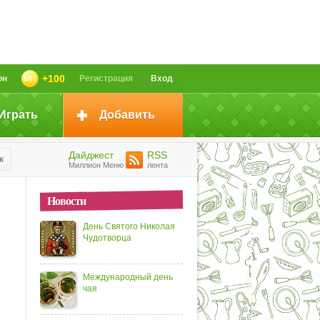
+100
он
Регистрация
Вход
Играть
Добавить
Дайджест
RSS
к
Миллион Меню
лента
Новости
День Святого Николая
Чудотворца
Международный день
чая