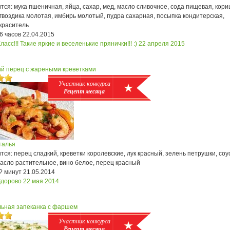
ся: мука пшеничная, яйца, сахар, мед, масло сливочное, сода пищевая, кори
гвоздика молотая, имбирь молотый, пудра сахарная, посыпка кондитерская,
краситель
6 часов
22.04.2015
ласс!!! Такие яркие и веселенькие прянички!!! :)
22 апреля 2015
ий перец с жареными креветками
Участник конкурса
Рецепт месяца
талья
ся: перец сладкий, креветки королевские, лук красный, зелень петрушки, соу
асло растительное, вино белое, перец красный
? минут
21.05.2014
Здорово
22 мая 2014
ьная запеканка с фаршем
Участник конкурса
Рецепт месяца