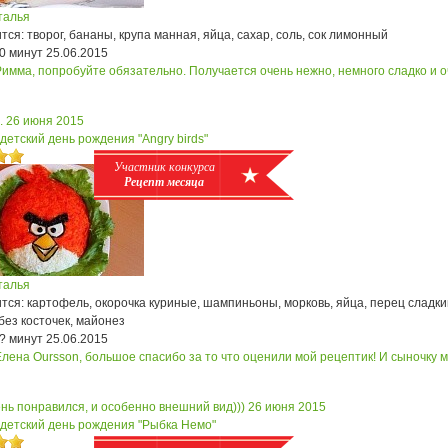
талья
ся: творог, бананы, крупа манная, яйца, сахар, соль, сок лимонный
0 минут
25.06.2015
Римма, попробуйте обязательно. Получается очень нежно, немного сладко и 
.
26 июня 2015
детский день рождения "Angry birds"
Участник конкурса
Рецепт месяца
талья
ся: картофель, окорочка куриные, шампиньоны, морковь, яйца, перец сладки
без косточек, майонез
? минут
25.06.2015
Елена Oursson, большое спасибо за то что оценили мой рецептик! И сыночку 
нь понравился, и особенно внешний вид)))
26 июня 2015
 детский день рождения "Рыбка Немо"