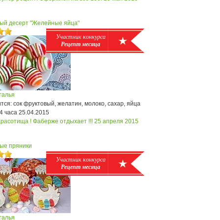
ый десерт "Желейные яйца"
Участник конкурса
Рецепт месяца
талья
ся: сок фруктовый, желатин, молоко, сахар, яйца
4 часа
25.04.2015
Красотища ! Фаберже отдыхает !!!
25 апреля 2015
ые пряники
Участник конкурса
Рецепт месяца
талья