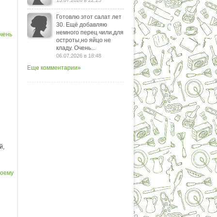
13.07.2026 в 22:23
Готовлю этот салат лет
30. Ещё добавляю
немного перец чили,для
очень
остроты,но яйцо не
кладу. Очень...
06.07.2026 в 18:48
Еще комментарии»
й,
моему