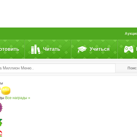
Аукци
отовить
Читать
Учиться
Поис
ты
5
ады
Все награды »