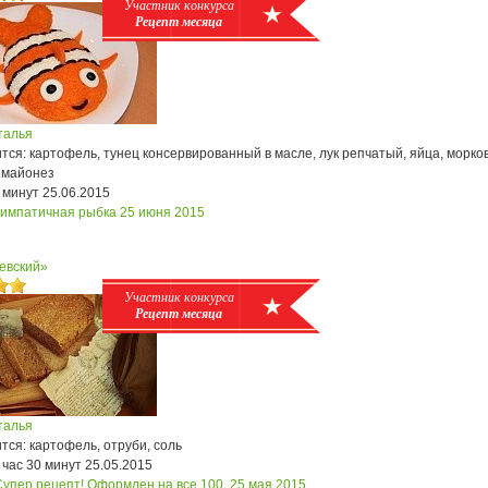
Участник конкурса
Рецепт месяца
талья
ся: картофель, тунец консервированный в масле, лук репчатый, яйца, морков
 майонез
 минут
25.06.2015
симпатичная рыбка
25 июня 2015
евский»
Участник конкурса
Рецепт месяца
талья
ся: картофель, отруби, соль
 час 30 минут
25.05.2015
Супер рецепт! Оформлен на все 100.
25 мая 2015