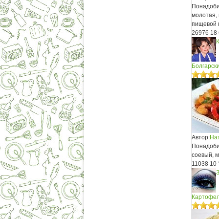
Понадобит
молотая, 
пищевой 
26976
18
К
Болгарск
Автор:
На
Понадобит
соевый, м
11038
10
Картофел