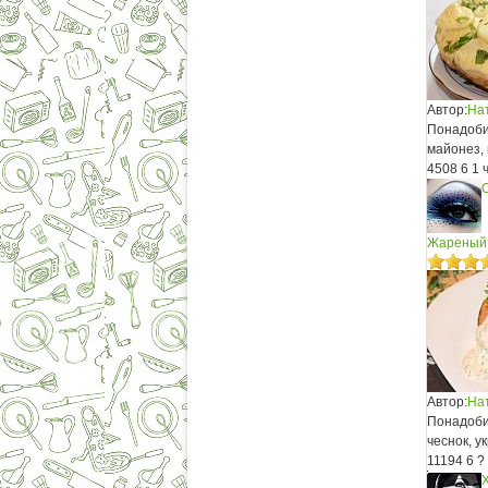
Автор:
На
Понадобит
майонез, 
4508
6
1 
Жареный 
Автор:
На
Понадобит
чеснок, у
11194
6
?