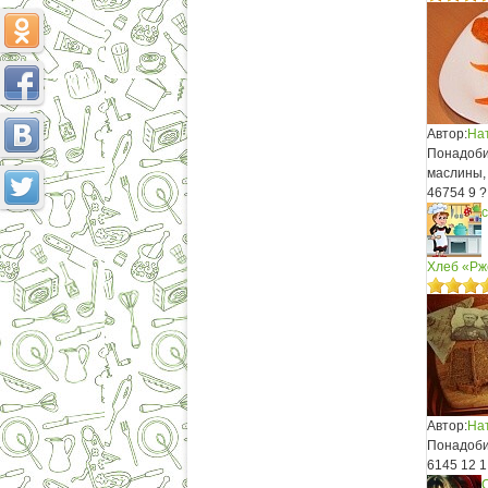
Автор:
На
Понадобит
маслины,
46754
9
?
Хлеб «Рж
Автор:
На
Понадобит
6145
12
1