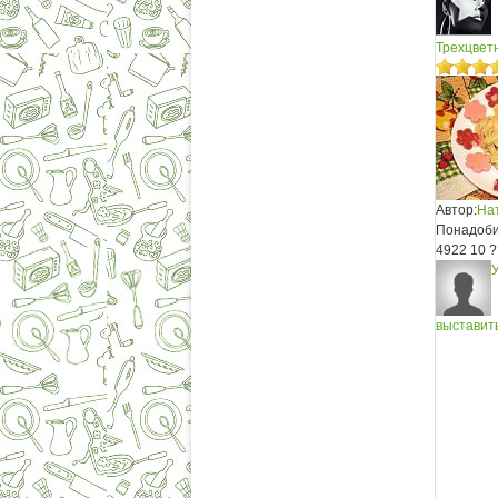
Трехцвет
Автор:
На
Понадобит
4922
10
?
выставить