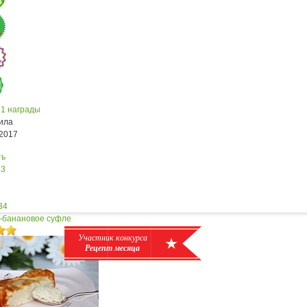
3
е
1 награды
ила
.2017
ть
23
34
-банановое суфле
Участник конкурса
Рецепт месяца