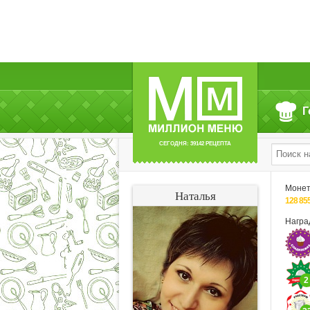
Г
СЕГОДНЯ: 39142 РЕЦЕПТА
Моне
Наталья
128 85
Нагр
2