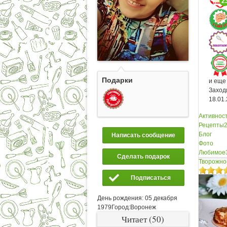
2
Подарки
и ещ
Заход
18.01
Активнос
Рецепты
Блог
Написать сообщение
Фото
Любимое
Сделать подарок
Творожно
Подписаться
День рождения:
05 декабря
1979
Город:
Воронеж
Читает (50)