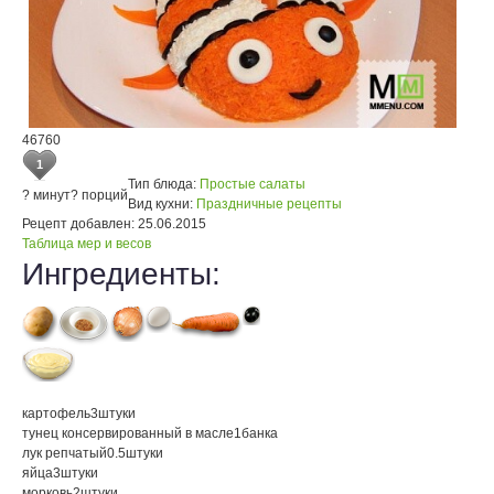
46760
1
Тип блюда:
Простые салаты
? минут
? порций
Вид кухни:
Праздничные рецепты
Рецепт добавлен:
25.06.2015
Таблица мер и весов
Ингредиенты:
картофель
3
штуки
тунец консервированный в масле
1
банка
лук репчатый
0.5
штуки
яйца
3
штуки
морковь
2
штуки