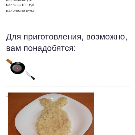
маслины
10
штук
майонез
по вкусу
Для приготовления, возможно,
вам понадобятся:
1