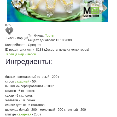
8759
1
Тип блюда:
Торты
1 час
12 порций
Рецепт добавлен:
13.10.2009
Калорийность:
Средняя
ID рецепта из книги:
8138 (Десерты лучших кондитеров)
Таблица мер и весов
Ингредиенты:
бисквит шоколадный готовый - 200 г
сироп
сахарный
- 50 г
вишня консервированная - 100 г
молоко - 6 ст. ложек
сахар - 9 ст. ложек
желатин - 6 ч. ложек
сливки густые - 6 стаканов
шоколад белый - 200 г, молочный - 200 г, темный - 200 г
глазурь
сахарная
- 250 г