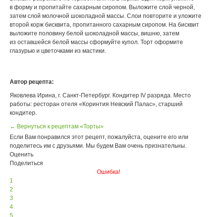
в форму и пропитайте сахарным сиропом. Выложите слой черной,
затем слой молочной шоколадной массы. Слои повторите и уложите
второй корж бисквита, пропитанного сахарным сиропом. На бисквит
выложите половину белой шоколадной массы, вишню, затем
из оставшейся белой массы сформуйте купол. Торт оформите
глазурью и цветочками из мастики.
Автор рецепта:
Яковлева Ирина, г. Санкт-Петербург. Кондитер IV разряда. Место
работы: ресторан отеля «Коринтия Невский Палас», старший
кондитер.
← Вернуться к рецептам «Торты»
Если Вам понравился этот рецепт, пожалуйста, оцените его или
поделитесь им с друзьями. Мы будем Вам очень признательны.
Оценить
Поделиться
Ошибка!
1
2
3
4
5