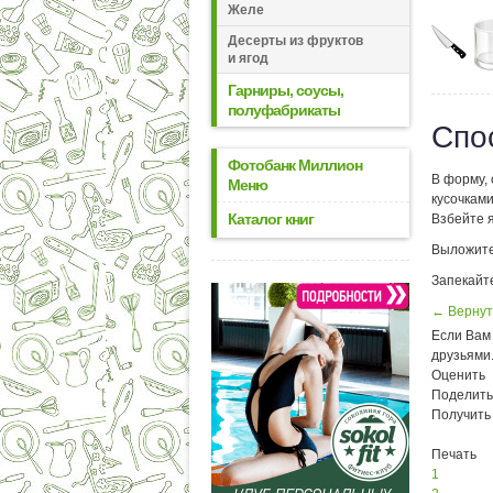
Желе
Десерты из фруктов
и ягод
Гарниры, соусы,
полуфабрикаты
Спо
Фотобанк Миллион
В форму,
Меню
кусочками
Каталог книг
Взбейте я
Выложите
Запекайте
← Вернут
Если Вам 
друзьями
Оценить
Поделить
Получить
Печать
1