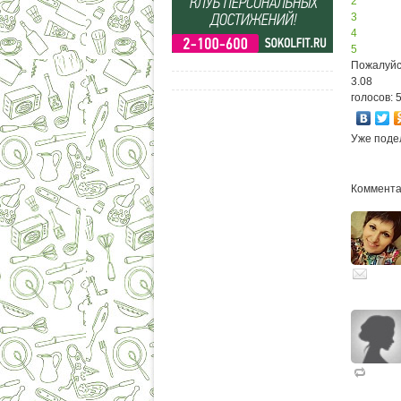
2
3
4
5
Пожалуйс
3.08
голосов: 
Уже поде
Комментар