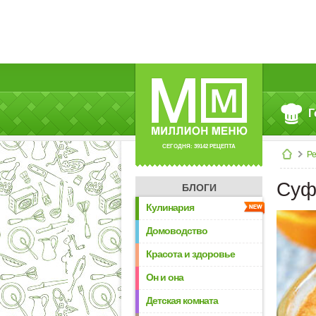
Г
СЕГОДНЯ: 39142 РЕЦЕПТА
Р
Суф
БЛОГИ
Кулинария
Домоводство
Красота и здоровье
Он и она
Детская комната