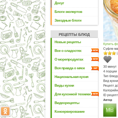
Досуг
Блоги экспертов
Звездные блоги
РЕЦЕПТЫ БЛЮД
Новые рецепты
Купить ф
Суфле ма
Все о сладостях
О морепродуктах
30 минут
Вся правда о мясе
4 порции
Тип блюда
Национальная кухня
Вид кухни
Виды кухни
Рецепт д
Калорийн
Для кухонной техники
ID рецепт
Автор
Видеорецепты
Консервирование