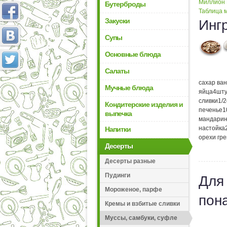
Миллион
Бутерброды
Таблица м
Закуски
Инг
Супы
Основные блюда
Салаты
сахар ва
Мучные блюда
яйца
4
шту
сливки
1/2
Кондитерские изделия и
печенье
1
выпечка
мандари
настойка
Напитки
орехи гр
Десерты
Десерты разные
Пудинги
Для
Мороженое, парфе
пон
Кремы и взбитые сливки
Муссы, самбуки, суфле