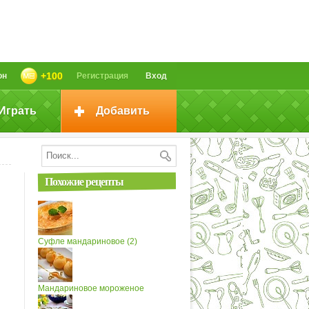
+100
он
Регистрация
Вход
Играть
Добавить
Похожие рецепты
Суфле мандариновое (2)
Мандариновое мороженое