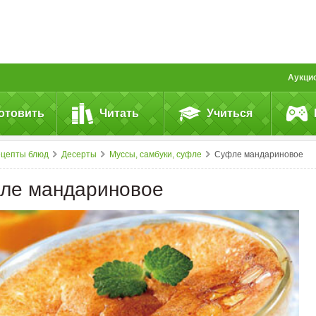
Аукци
отовить
Читать
Учиться
ецепты блюд
Десерты
Муссы, самбуки, суфле
Суфле мандариновое
ле мандариновое