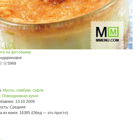
ото на фотобанке
ндариновое
5968
:
Муссы, самбуки, суфле
:
Повседневная кухня
обавлен:
13.10.2009
ость:
Средняя
а из книги:
16385 (Обед — это просто)