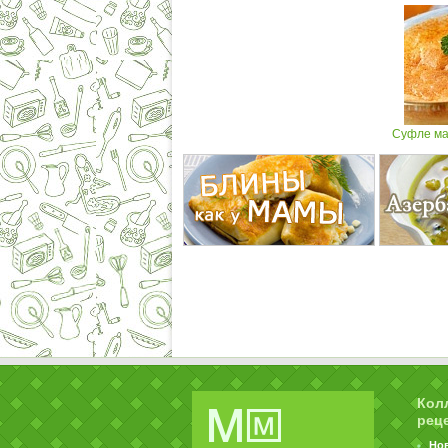
Суфле ма
Кол
рец
Но