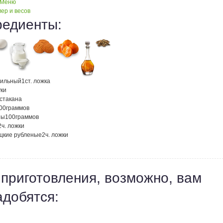
 Меню
ер и весов
редиенты:
нильный
1
ст. ложка
ки
стакана
00
граммов
ны
100
граммов
2
ч. ложки
ецкие рубленые
2
ч. ложки
 приготовления, возможно, вам
адобятся: