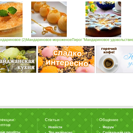
ндариновое (2)
Мандариновое мороженое
Пирог "Мандариновое удовольствие
лекции
Статьи
Общение
ептов
Новости
Форум
вые рецепты
Это интересно
Социальная сеть