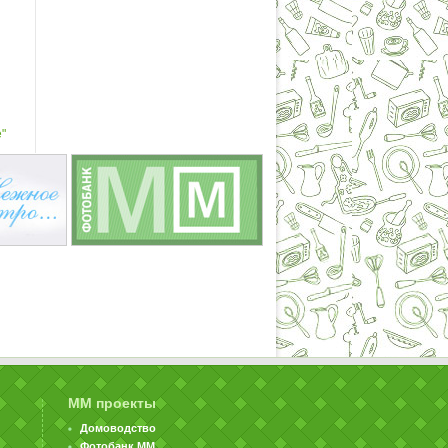
"
ММ проекты
Домоводство
Фотобанк ММ