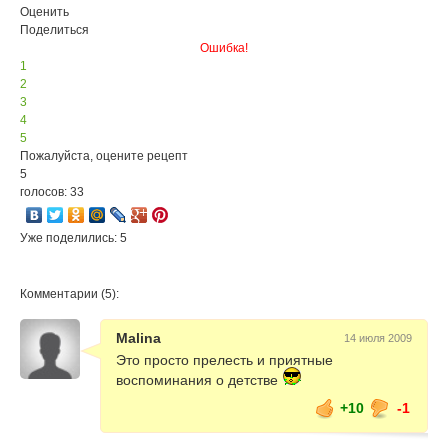
Оценить
Поделиться
Ошибка!
1
2
3
4
5
Пожалуйста, оцените рецепт
5
голосов: 33
Уже поделились: 5
Комментарии (5):
Malina
14 июля 2009
Это просто прелесть и приятные
воспоминания о детстве
+10
-1