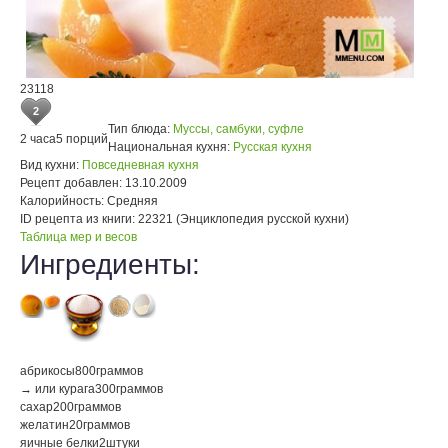
23118
2
Тип блюда:
Муссы, самбуки, суфле
2 часа
5 порций
Национальная кухня:
Русская кухня
Вид кухни:
Повседневная кухня
Рецепт добавлен:
13.10.2009
Калорийность:
Средняя
ID рецепта из книги:
22321 (Энциклопедия русской кухни)
Таблица мер и весов
Ингредиенты:
абрикосы
800
граммов
→ или курага
300
граммов
сахар
200
граммов
желатин
20
граммов
яичные белки
2
штуки