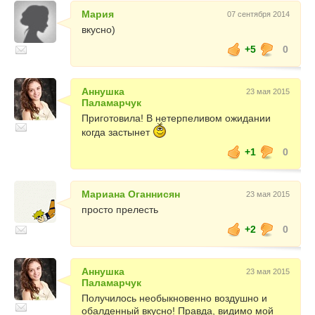
Мария
07 сентября 2014
вкусно)
+5
0
Аннушка
23 мая 2015
Паламарчук
Приготовила! В нетерпеливом ожидании
когда застынет
+1
0
Мариана Оганнисян
23 мая 2015
просто прелесть
+2
0
Аннушка
23 мая 2015
Паламарчук
Получилось необыкновенно воздушно и
обалденный вкусно! Правда, видимо мой