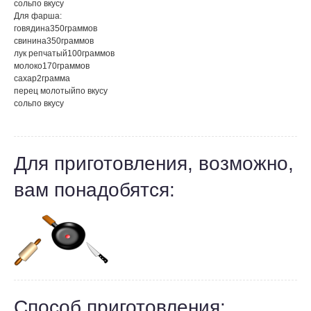
соль
по вкусу
Для фарша:
говядина
350
граммов
свинина
350
граммов
лук репчатый
100
граммов
молоко
170
граммов
сахар
2
грамма
перец молотый
по вкусу
соль
по вкусу
Для приготовления, возможно,
вам понадобятся:
Способ приготовления: