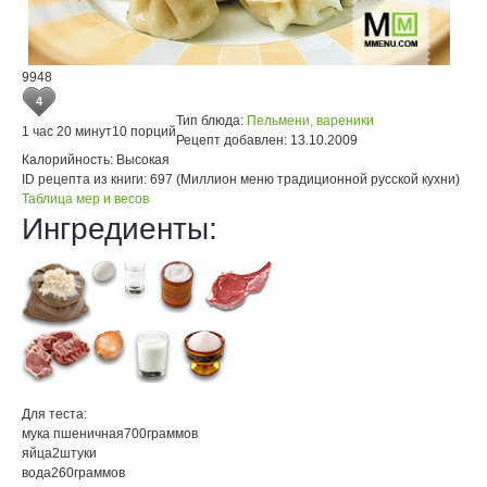
9948
4
Тип блюда:
Пельмени, вареники
1 час 20 минут
10 порций
Рецепт добавлен:
13.10.2009
Калорийность:
Высокая
ID рецепта из книги:
697 (Миллион меню традиционной русской кухни)
Таблица мер и весов
Ингредиенты:
Для теста:
мука пшеничная
700
граммов
яйца
2
штуки
вода
260
граммов