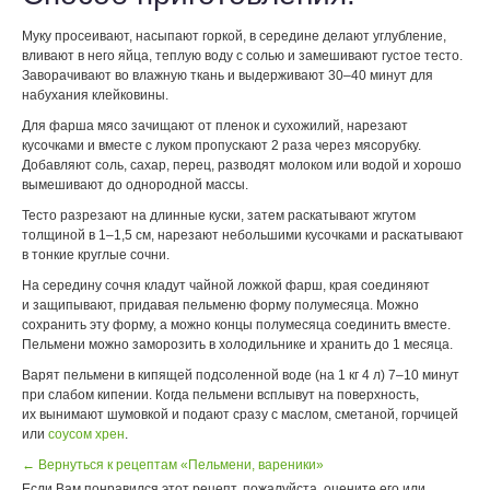
Муку просеивают, насыпают горкой, в середине делают углубление,
вливают в него яйца, теплую воду с солью и замешивают густое тесто.
Заворачивают во влажную ткань и выдерживают 30–40 минут для
набухания клейковины.
Для фарша мясо зачищают от пленок и сухожилий, нарезают
кусочками и вместе с луком пропускают 2 раза через мясорубку.
Добавляют соль, сахар, перец, разводят молоком или водой и хорошо
вымешивают до однородной массы.
Тесто разрезают на длинные куски, затем раскатывают жгутом
толщиной в 1–1,5 см, нарезают небольшими кусочками и раскатывают
в тонкие круглые сочни.
На середину сочня кладут чайной ложкой фарш, края соединяют
и защипывают, придавая пельменю форму полумесяца. Можно
сохранить эту форму, а можно концы полумесяца соединить вместе.
Пельмени можно заморозить в холодильнике и хранить до 1 месяца.
Варят пельмени в кипящей подсоленной воде (на 1 кг 4 л) 7–10 минут
при слабом кипении. Когда пельмени всплывут на поверхность,
их вынимают шумовкой и подают сразу с маслом, сметаной, горчицей
или
соусом хрен
.
← Вернуться к рецептам «Пельмени, вареники»
Если Вам понравился этот рецепт, пожалуйста, оцените его или