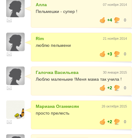
Алла
07 ноября 2014
Пельмешки - супер !
+4
0
Rim
21 ноября 2014
люблю пельмени
+3
0
Галочка Васильева
30 января 2015
Люблю маленькие !Меня мама так учила !
+2
0
Мариана Оганнисян
26 октября 2015
просто прелесть
+2
0