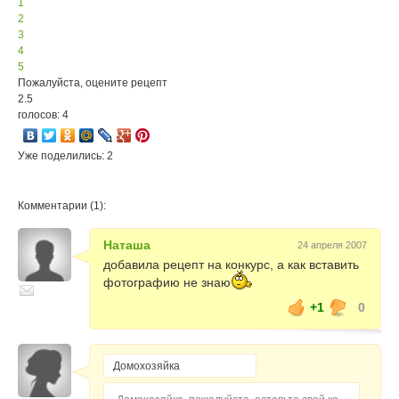
1
2
3
4
5
Пожалуйста, оцените рецепт
2.5
голосов: 4
Уже поделились: 2
Комментарии (1):
Наташа
24 апреля 2007
добавила рецепт на конкурс, а как вставить
фотографию не знаю
+1
0