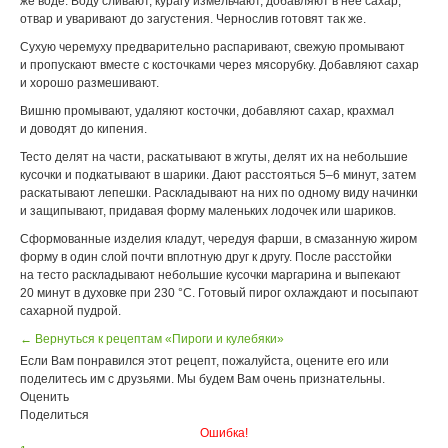
же воде. Воду сливают, курагу измельчают, добавляют в нее сахар,
отвар и уваривают до загустения. Чернослив готовят так же.
Сухую черемуху предварительно распаривают, свежую промывают
и пропускают вместе с косточками через мясорубку. Добавляют сахар
и хорошо размешивают.
Вишню промывают, удаляют косточки, добавляют сахар, крахмал
и доводят до кипения.
Тесто делят на части, раскатывают в жгуты, делят их на небольшие
кусочки и подкатывают в шарики. Дают расстояться 5–6 минут, затем
раскатывают лепешки. Раскладывают на них по одному виду начинки
и защипывают, придавая форму маленьких лодочек или шариков.
Сформованные изделия кладут, чередуя фарши, в смазанную жиром
форму в один слой почти вплотную друг к другу. После расстойки
на тесто раскладывают небольшие кусочки маргарина и выпекают
20 минут в духовке при 230 °С. Готовый пирог охлаждают и посыпают
сахарной пудрой.
← Вернуться к рецептам «Пироги и кулебяки»
Если Вам понравился этот рецепт, пожалуйста, оцените его или
поделитесь им с друзьями. Мы будем Вам очень признательны.
Оценить
Поделиться
Ошибка!