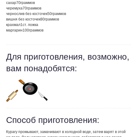
сахар
70
граммов
черемуха
70
граммов
чернослив без косточек
50
граммов
вишня без косточек
80
граммов
крахмал
1
ст. ложка
маргарин
100
граммов
Для приготовления, возможно,
вам понадобятся:
Способ приготовления:
Курагу промывают, замачивают в холодной воде, затем варят в этой