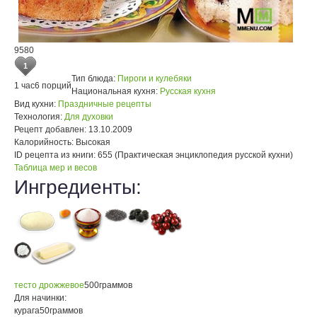
9580
1
Тип блюда:
Пироги и кулебяки
1 час
6 порций
Национальная кухня:
Русская кухня
Вид кухни:
Праздничные рецепты
Технология:
Для духовки
Рецепт добавлен:
13.10.2009
Калорийность:
Высокая
ID рецепта из книги:
655 (Практическая энциклопедия русской кухни)
Таблица мер и весов
Ингредиенты:
тесто дрожжевое
500
граммов
Для начинки:
курага
50
граммов