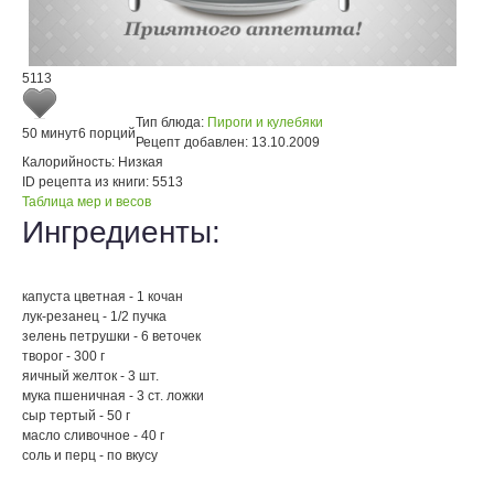
5113
Тип блюда:
Пироги и кулебяки
50 минут
6 порций
Рецепт добавлен:
13.10.2009
Калорийность:
Низкая
ID рецепта из книги:
5513
Таблица мер и весов
Ингредиенты:
капуста цветная - 1 кочан
лук-резанец - 1/2 пучка
зелень петрушки - 6 веточек
творог - 300 г
яичный желток - 3 шт.
мука пшеничная - 3 ст. ложки
сыр тертый - 50 г
масло сливочное - 40 г
соль и перц - по вкусу