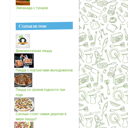
Эмпанада с тунцом
Статьи по теме
Демократичная пицца
Пицца с портретами молодоженов
Пицца со сроком годности три
года
Сколько стоит самая дорогая в
мире пицца?