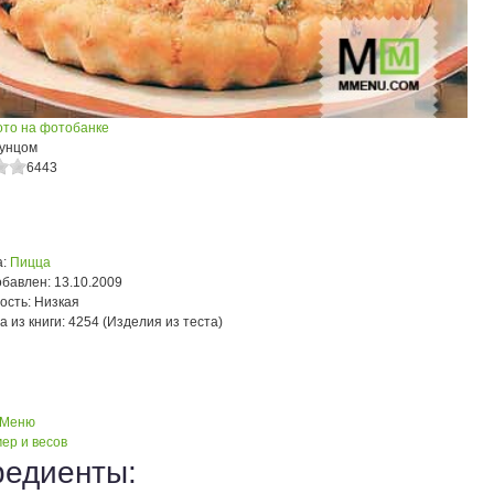
ото на фотобанке
тунцом
6443
:
Пицца
обавлен:
13.10.2009
ость:
Низкая
а из книги:
4254 (Изделия из теста)
 Меню
ер и весов
редиенты: