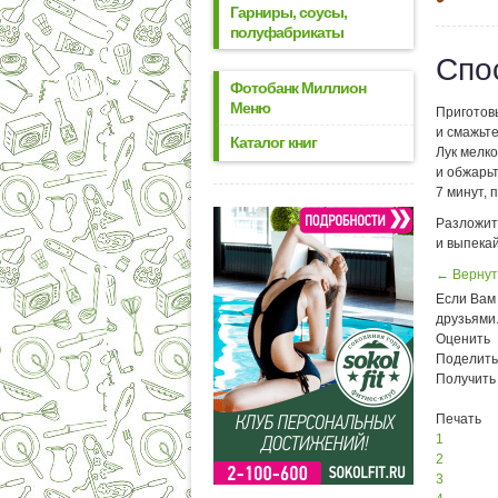
Гарниры, соусы,
полуфабрикаты
Спо
Фотобанк Миллион
Меню
Приготов
и смажьт
Каталог книг
Лук мелк
и обжарьт
7 минут, 
Разложите
и выпекай
← Вернут
Если Вам 
друзьями
Оценить
Поделить
Получить
Печать
1
2
3