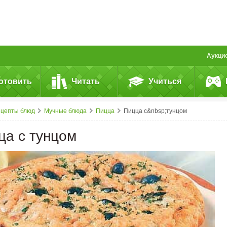
Аукци
отовить
Читать
Учиться
ецепты блюд
Мучные блюда
Пицца
Пицца с&nbsp;тунцом
ца с тунцом