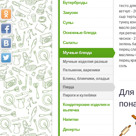
Бутерброды
тесто для
кетчуп - 2
Закуски
сыр терты
тунец кон
Супы
масло рас
Основные блюда
лук репча
чеснок - 
Салаты
зелень ба
перец сла
Мучные блюда
маслины б
перец кр
Мучные изделия разные
соль
Пельмени, вареники
Блины, блинчики, оладьи
Пицца
Для
Пироги и кулебяки
пон
Кондитерские изделия и
выпечка
Напитки
Десерты