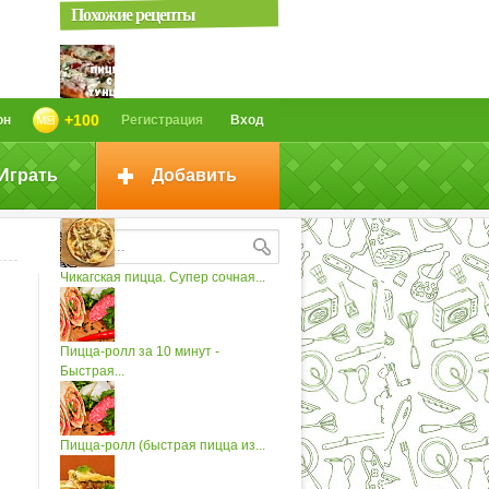
Похожие рецепты
Пицца с тунцом (холостяцкая
+100
он
Регистрация
Вход
пицца)
Играть
Добавить
Пицца с тунцом и картофелем
Чикагская пицца. Супер сочная...
Пицца-ролл за 10 минут -
Быстрая...
Пицца-ролл (быстрая пицца из...