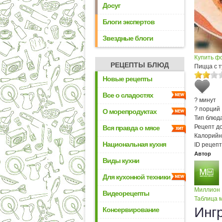
Досуг
Блоги экспертов
Звездные блоги
Купить ф
РЕЦЕПТЫ БЛЮД
Пицца с 
Новые рецепты
Все о сладостях
? минут
? порций
О морепродуктах
Тип блюда
Рецепт д
Вся правда о мясе
Калорийн
Национальная кухня
ID рецепт
Автор
Виды кухни
Для кухонной техники
Миллион
Видеорецепты
Таблица м
Инг
Консервирование