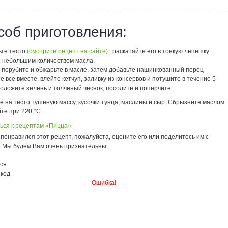
соб приготовления:
ьте тесто
(смотрите рецепт на сайте)
, раскатайте его в тонкую лепешку
е небольшим количеством масла.
о порубите и обжарьте в масле, затем добавьте нашинкованный перец
е все вместе, влейте кетчуп, заливку из консервов и потушите в течение 5–
положите зелень и толченый чеснок, посолите и поперчите.
 на тесто тушеную массу, кусочки тунца, маслины и сыр. Сбрызните маслом
те при 220 °С.
ься к рецептам «Пицца»
понравился этот рецепт, пожалуйста, оцените его или поделитесь им с
. Мы будем Вам очень признательны.
ся
 код
Ошибка!