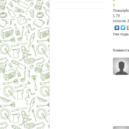
4
5
Пожалуйс
1.79
голосов: 
Уже поде
Комментар