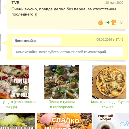
TVR
20 мая 2009
Очень вкусно, правда делал без перца, за отсутствием
последнего ))
+4
0
08.08.2026 в 17:45
Домохозяйка, пожалуйста, оставьте свой комментарий...
 тунцом (холостяцкая
Пицца с тунцом
Чикагская пицца. Супер
пицца)
и картофелем
сочная...