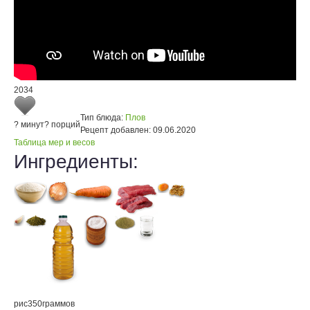
2034
Тип блюда:
Плов
? минут
? порций
Рецепт добавлен:
09.06.2020
Таблица мер и весов
Ингредиенты:
рис
350
граммов