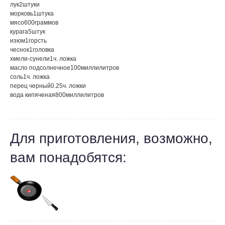
лук
2
штуки
морковь
1
штука
мясо
600
граммов
курага
5
штук
изюм
1
горсть
чеснок
1
головка
хмели-сунели
1
ч. ложка
масло подсолнечное
100
миллилитров
соль
1
ч. ложка
перец черный
0.25
ч. ложки
вода кипяченая
800
миллилитров
Для приготовления, возможно,
вам понадобятся: