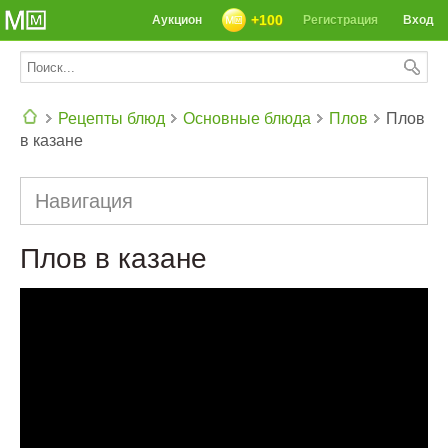
+100
Аукцион
Регистрация
Вход
Рецепты блюд
Основные блюда
Плов
Плов
в казане
СЕГОДНЯ: 39142 РЕЦЕПТА
Навигация
Плов в казане