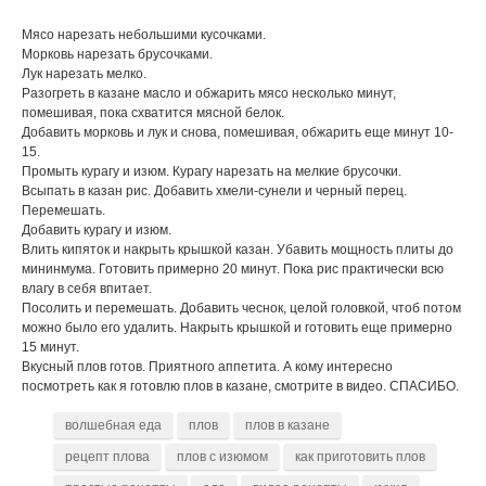
Мясо нарезать небольшими кусочками.
Морковь нарезать брусочками.
Лук нарезать мелко.
Разогреть в казане масло и обжарить мясо несколько минут,
помешивая, пока схватится мясной белок.
Добавить морковь и лук и снова, помешивая, обжарить еще минут 10-
15.
Промыть курагу и изюм. Курагу нарезать на мелкие брусочки.
Всыпать в казан рис. Добавить хмели-сунели и черный перец.
Перемешать.
Добавить курагу и изюм.
Влить кипяток и накрыть крышкой казан. Убавить мощность плиты до
мининмума. Готовить примерно 20 минут. Пока рис практически всю
влагу в себя впитает.
Посолить и перемешать. Добавить чеснок, целой головкой, чтоб потом
можно было его удалить. Накрыть крышкой и готовить еще примерно
15 минут.
Вкусный плов готов. Приятного аппетита. А кому интересно
посмотреть как я готовлю плов в казане, смотрите в видео. СПАСИБО.
волшебная еда
плов
плов в казане
рецепт плова
плов с изюмом
как приготовить плов