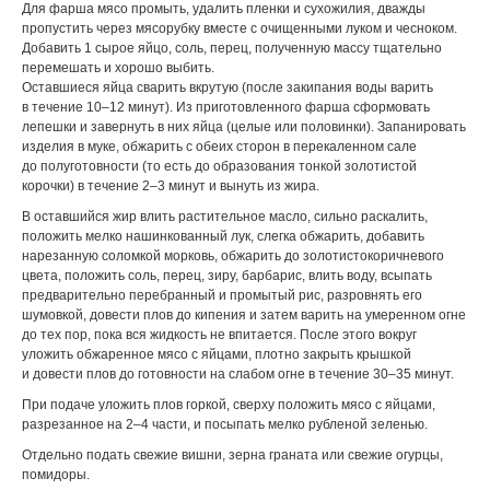
Для фарша мясо промыть, удалить пленки и сухожилия, дважды
пропустить через мясорубку вместе с очищенными луком и чесноком.
Добавить 1 сырое яйцо, соль, перец, полученную массу тщательно
перемешать и хорошо выбить.
Оставшиеся яйца сварить вкрутую (после закипания воды варить
в течение 10–12 минут). Из приготовленного фарша сформовать
лепешки и завернуть в них яйца (целые или половинки). Запанировать
изделия в муке, обжарить с обеих сторон в перекаленном сале
до полуготовности (то есть до образования тонкой золотистой
корочки) в течение 2–3 минут и вынуть из жира.
В оставшийся жир влить растительное масло, сильно раскалить,
положить мелко нашинкованный лук, слегка обжарить, добавить
нарезанную соломкой морковь, обжарить до золотистокоричневого
цвета, положить соль, перец, зиру, барбарис, влить воду, всыпать
предварительно перебранный и промытый рис, разровнять его
шумовкой, довести плов до кипения и затем варить на умеренном огне
до тех пор, пока вся жидкость не впитается. После этого вокруг
уложить обжаренное мясо с яйцами, плотно закрыть крышкой
и довести плов до готовности на слабом огне в течение 30–35 минут.
При подаче уложить плов горкой, сверху положить мясо с яйцами,
разрезанное на 2–4 части, и посыпать мелко рубленой зеленью.
Отдельно подать свежие вишни, зерна граната или свежие огурцы,
помидоры.