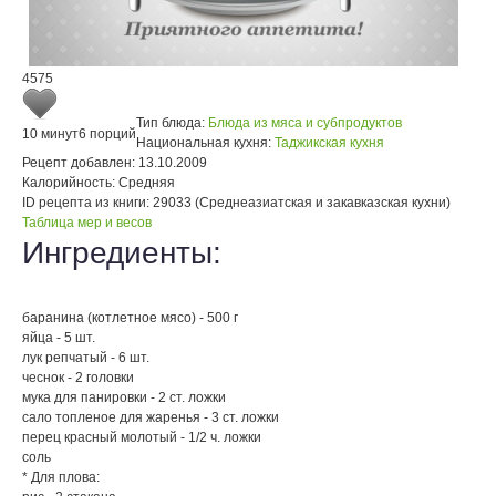
4575
Тип блюда:
Блюда из мяса и субпродуктов
10 минут
6 порций
Национальная кухня:
Таджикская кухня
Рецепт добавлен:
13.10.2009
Калорийность:
Средняя
ID рецепта из книги:
29033 (Среднеазиатская и закавказская кухни)
Таблица мер и весов
Ингредиенты:
баранина (котлетное мясо) - 500 г
яйца - 5 шт.
лук репчатый - 6 шт.
чеснок - 2 головки
мука для панировки - 2 ст. ложки
сало топленое для жаренья - 3 ст. ложки
перец красный молотый - 1/2 ч. ложки
соль
* Для плова: