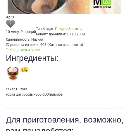
9273
4
Тип блюда:
Полуфабрикаты
10 минут
? порций
Рецепт добавлен:
13.10.2009
Калорийность:
Низкая
ID рецепта из книги:
603 (Хиты со всего света)
Таблица мер и весов
Ингредиенты:
сахар
1
штука
корки цитрусовых
500-600
граммов
Для приготовления, возможно,
вам понадобятся: