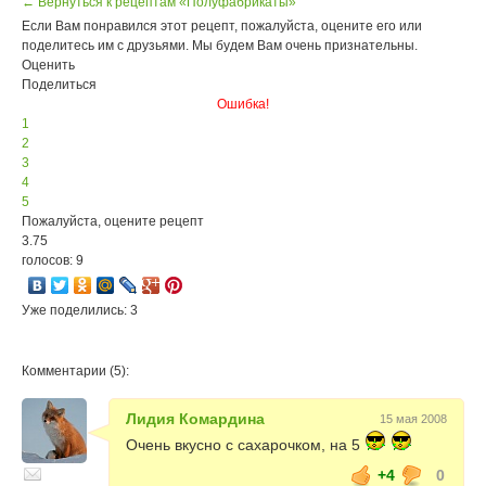
← Вернуться к рецептам «Полуфабрикаты»
Если Вам понравился этот рецепт, пожалуйста, оцените его или
поделитесь им с друзьями. Мы будем Вам очень признательны.
Оценить
Поделиться
Ошибка!
1
2
3
4
5
Пожалуйста, оцените рецепт
3.75
голосов: 9
Уже поделились: 3
Комментарии (5):
Лидия Комардина
15 мая 2008
Очень вкусно с сахарочком, на 5
+4
0