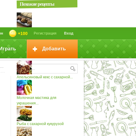
Похожие рецепты
Свиные ребрышки в сахарной
+100
он
Регистрация
Вход
пудре
Играть
Добавить
Ежевика с сахарной пудрой
Апельсиновый кекс с сахарной...
Молочная мастика для
украшения...
Рыба с сахарной кукурузой