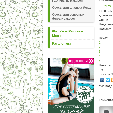
Гарниры из макарон
← Вернут
Соусы для сладких блюд
Если Вам 
Соусы для основных
друзьями
блюд и закусок
Оценить
Поделить
Получить
Фотобанк Миллион
Меню
Печать
1
Каталог книг
2
3
4
5
Пожалуйс
1.6
голосов: 
Уже поде
Комментар