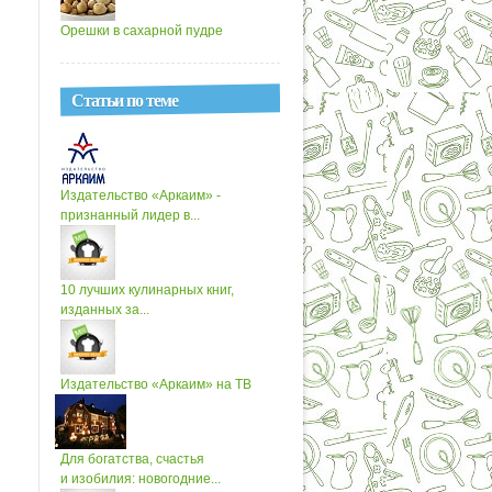
Орешки в сахарной пудре
Статьи по теме
Издательство «Аркаим» -
признанный лидер в...
10 лучших кулинарных книг,
изданных за...
Издательство «Аркаим» на ТВ
Для богатства, счастья
и изобилия: новогодние...