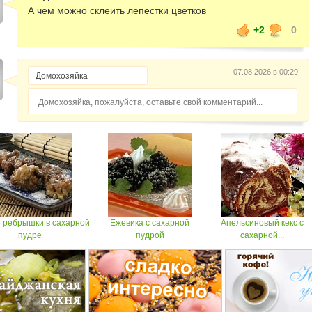
А чем можно склеить лепестки цветков
+2
0
07.08.2026 в 00:29
Домохозяйка, пожалуйста, оставьте свой комментарий...
 ребрышки в сахарной
Ежевика с сахарной
Апельсиновый кекс с
пудре
пудрой
сахарной...