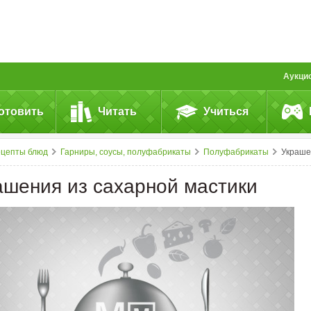
Аукци
отовить
Читать
Учиться
ецепты блюд
Гарниры, соусы, полуфабрикаты
Полуфабрикаты
Украшения из&nbsp;сахарной мастики
ашения из сахарной мастики