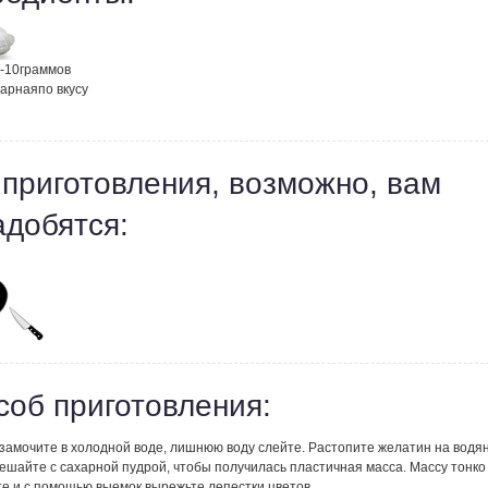
-10
граммов
харная
по вкусу
 приготовления, возможно, вам
адобятся:
соб приготовления:
замочите в холодной воде, лишнюю воду слейте. Растопите желатин на водя
ешайте с сахарной пудрой, чтобы получилась пластичная масса. Массу тонко
те и с помощью выемок вырежьте лепестки цветов.