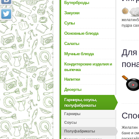
Бутерброды
Закуски
желатин
5
Супы
пудра са
Основные блюда
Салаты
Для
Мучные блюда
пон
Кондитерские изделия и
выпечка
Напитки
Десерты
Гарниры, соусы,
полуфабрикаты
Спо
Гарниры
Соусы
Желатин 
Полуфабрикаты
бане и см
раскатай