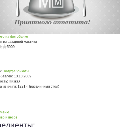
ото на фотобанке
я из сахарной мастики
5909
:
Полуфабрикаты
обавлен:
13.10.2009
ость:
Низкая
а из книги:
1221 (Праздничный стол)
 Меню
ер и весов
редиенты: