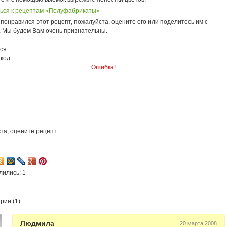
ься к рецептам «Полуфабрикаты»
понравился этот рецепт, пожалуйста, оцените его или поделитесь им с
. Мы будем Вам очень признательны.
ся
 код
Ошибка!
та, оцените рецепт
3
лились: 1
ии (1):
Людмила
20 марта 2008