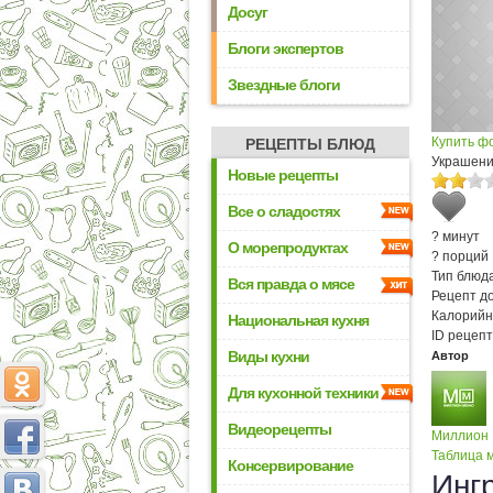
Досуг
Блоги экспертов
Звездные блоги
Купить ф
РЕЦЕПТЫ БЛЮД
Украшени
Новые рецепты
Все о сладостях
? минут
О морепродуктах
? порций
Тип блюда
Вся правда о мясе
Рецепт д
Калорийн
Национальная кухня
ID рецепт
Виды кухни
Автор
Для кухонной техники
Видеорецепты
Миллион
Таблица м
Консервирование
Инг