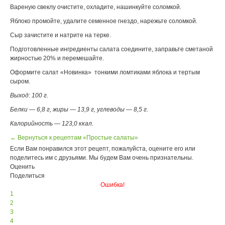
Вареную свеклу очистите, охладите, нашинкуйте соломкой.
Яблоко промойте, удалите семенное гнездо, нарежьте соломкой.
Сыр зачистите и натрите на терке.
Подготовленные ингредиенты салата соедините, заправьте сметаной
жирностью 20% и перемешайте.
Оформите салат «Новинка»
тонкими ломтиками яблока и тертым
сыром.
Выход: 100 г.
Белки — 6,8 г, жиры — 13,9 г, углеводы — 8,5 г.
Калорийность — 123,0 ккал.
← Вернуться к рецептам «Простые салаты»
Если Вам понравился этот рецепт, пожалуйста, оцените его или
поделитесь им с друзьями. Мы будем Вам очень признательны.
Оценить
Поделиться
Ошибка!
1
2
3
4