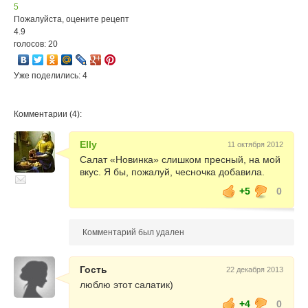
5
Пожалуйста, оцените рецепт
4.9
голосов: 20
Уже поделились: 4
Комментарии (4):
Elly
11 октября 2012
Салат «Новинка» слишком пресный, на мой
вкус. Я бы, пожалуй, чесночка добавила.
+5
0
Комментарий был удален
Гость
22 декабря 2013
люблю этот салатик)
+4
0