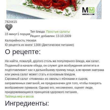
7824415
1
Тип блюда:
Простые салаты
15 минут
1 порция
Рецепт добавлен:
13.10.2009
Калорийность:
Низкая
ID рецепта из книги:
1308 (Диетическое питание)
О рецепте:
Не найти, пожалуй, другого столь же популярного блюда, как салат.
Поданный в начале обеда, он служит для возбуждения аппетита и
подготавливает нас к дальнейшему приему пищи, а во время завтрака
или ужина салат может стать и основным блюдом.
Скромный салат «Новинка» из свеклы с яблоками и сыром,
заправленных сметаной, не предназначен для того, чтобы покорять
воображение гурманов. Однако его, несомненно, оценят люди,
придерживающиеся принципов здорового питания.
Таблица мер и весов
Ингредиенты: