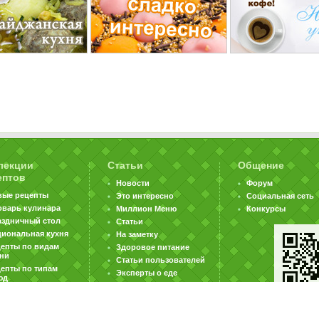
лекции
Статьи
Общение
ептов
Новости
Форум
вые рецепты
Это интересно
Социальная сеть
оварь кулинара
Миллион Меню
Конкурсы
аздничный стол
Статьи
циональная кухня
На заметку
цепты по видам
Здоровое питание
хни
Статьи пользователей
епты по типам
Эксперты о еде
юд