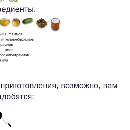
ер и весов
редиенты:
ный
15
граммов
стительное
5
граммов
граммов
граммов
морская
50
граммов
рамма
 приготовления, возможно, вам
адобятся: