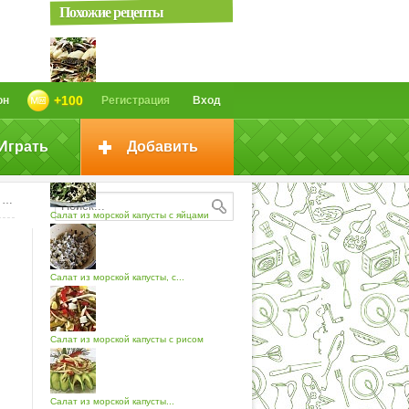
Похожие рецепты
Салат из морской капусты (2)
+100
он
Регистрация
Вход
Играть
Добавить
Салат из морской капусты
b
Салат из морской капусты с яйцами
Салат из морской капусты, с...
Салат из морской капусты с рисом
Салат из морской капусты...