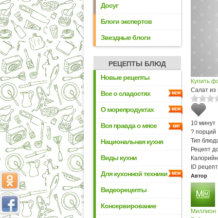
Досуг
Блоги экспертов
Звездные блоги
РЕЦЕПТЫ БЛЮД
Новые рецепты
Купить ф
Салат из 
Все о сладостях
О морепродуктах
10 минут
Вся правда о мясе
? порций
Тип блюда
Национальная кухня
Рецепт д
Виды кухни
Калорийн
ID рецепт
Для кухонной техники
Автор
Видеорецепты
Консервирование
Миллион