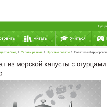
Аукци
отовить
Читать
Учиться
ецепты блюд
Салаты разные
Простые салаты
Салат из&nbsp;морской капусты с&nbsp;огурцами и&n
ат из морской капусты с огурцами
b