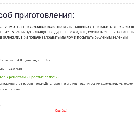
соб приготовления:
апусту оттаять в холодной воде, промыть, нашинковать и варить в подсолен
чение 15–20 минут. Откинуть на дуршлаг, охладить, смешать с нашинкованны
 и яблоками. При подаче заправить маслом и посыпать рубленым зеленым
 г.
 г, жиры — 4,0 г, углеводы — 3,5 г.
ть — 61,0 ккал.
ься к рецептам «Простые салаты»
онравился этот рецепт, пожалуйста, оцените его или поделитесь им с друзьями. Мы будем
признательны.
я
од
Ошибка!