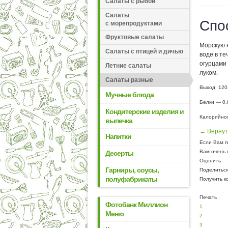
Салаты с рыбой
Салаты
Спо
с морепродуктами
Фруктовые салаты
Морскую к
Салаты с птицей и дичью
воде в те
огурцами
Летние салаты
луком.
Салаты разные
Выход: 120
Мучные блюда
Белки — 0,8
Кондитерские изделия и
Калорийнос
выпечка
← Вернут
Напитки
Если Вам п
Вам очень 
Десерты
Оценить
Гарниры, соусы,
Поделитьс
полуфабрикаты
Получить к
Печать
Фотобанк Миллион
1
Меню
2
3