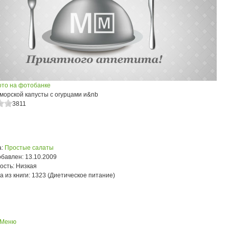
ото на фотобанке
морской капусты с огурцами и&nb
3811
:
Простые салаты
обавлен:
13.10.2009
ость:
Низкая
а из книги:
1323 (Диетическое питание)
 Меню