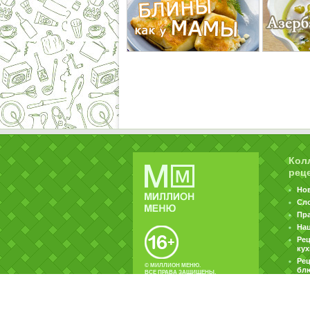
Кол
рец
Но
Сл
Пр
На
Ре
ку
Рец
© МИЛЛИОН МЕНЮ.
бл
ВСЕ ПРАВА ЗАЩИЩЕНЫ.