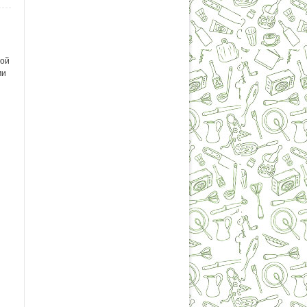
ной
ми