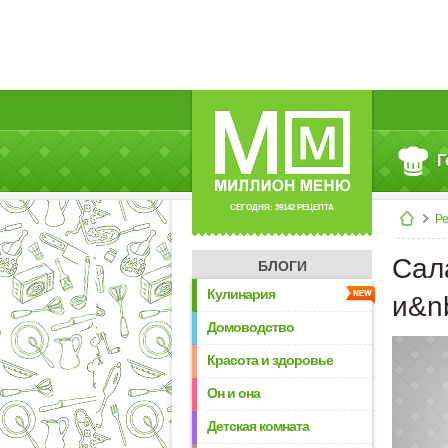
Г
СЕГОДНЯ: 39142 РЕЦЕПТА
Р
Сал
БЛОГИ
Кулинария
и&n
Домоводство
Красота и здоровье
Он и она
Детская комната