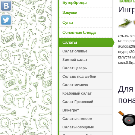
Таблица м
Бутерброды
Инг
Закуски
Супы
Основные блюда
лук зеле
масло ра
Салаты
яблоки
20
Салат оливье
огурцы
30
капуста 
Зимний салат
соль
0.8
г
Салат цезарь
Сельдь под шубой
Салат мимоза
Для
Крабовый салат
пон
Салат Греческий
Винегрет
Салаты с мясом
Салаты овощные