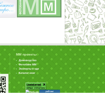
ММ проекты
Домоводство
Фотобанк ММ
Эксперты о еде
Каталог книг