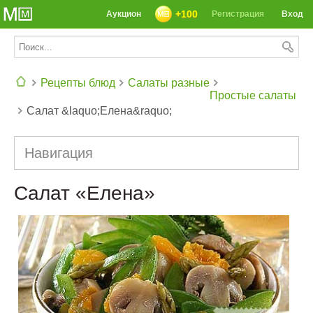
+100
Аукцион
Регистрация
Вход
Рецепты блюд
Салаты разные
Простые салаты
Салат &laquo;Елена&raquo;
СЕГОДНЯ: 39142 РЕЦЕПТА
Навигация
Салат «Елена»