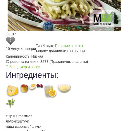
17137
2
Тип блюда:
Простые салаты
10 минут
4 порции
Рецепт добавлен:
13.10.2009
Калорийность:
Низкая
ID рецепта из книги:
8277 (Праздничные салаты)
Таблица мер и весов
Ингредиенты:
сыр
100
граммов
яблоки
2
штуки
яйца вареные
4
штуки