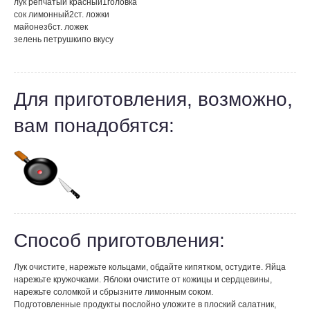
лук репчатый красный
1
головка
сок лимонный
2
ст. ложки
майонез
6
ст. ложек
зелень петрушки
по вкусу
Для приготовления, возможно,
вам понадобятся:
Способ приготовления:
Лук очистите, нарежьте кольцами, обдайте кипятком, остудите. Яйца
нарежьте кружочками. Яблоки очистите от кожицы и сердцевины,
нарежьте соломкой и сбрызните лимонным соком.
Подготовленные продукты послойно уложите в плоский салатник,