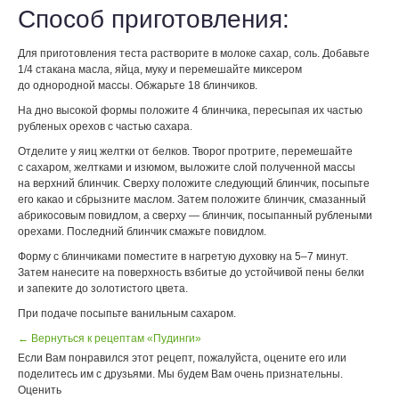
Способ приготовления:
Для приготовления теста растворите в молоке сахар, соль. Добавьте
1/4 стакана масла, яйца, муку и перемешайте миксером
до однородной массы. Обжарьте 18 блинчиков.
На дно высокой формы положите 4 блинчика, пересыпая их частью
рубленых орехов с частью сахара.
Отделите у яиц желтки от белков. Творог протрите, перемешайте
с сахаром, желтками и изюмом, выложите слой полученной массы
на верхний блинчик. Сверху положите следующий блинчик, посыпьте
его какао и сбрызните маслом. Затем положите блинчик, смазанный
абрикосовым повидлом, а сверху — блинчик, посыпанный рублеными
орехами. Последний блинчик смажьте повидлом.
Форму с блинчиками поместите в нагретую духовку на 5–7 минут.
Затем нанесите на поверхность взбитые до устойчивой пены белки
и запеките до золотистого цвета.
При подаче посыпьте ванильным сахаром.
← Вернуться к рецептам «Пудинги»
Если Вам понравился этот рецепт, пожалуйста, оцените его или
поделитесь им с друзьями. Мы будем Вам очень признательны.
Оценить