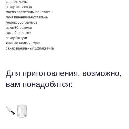
соль
1
ч. ложка
сахар
1
ст. ложка
масло растительное
1
стакан
мука пшеничная
2
стакана
молоко
600
граммов
изюм
30
граммов
какао
2
ст. ложки
сахар
2
штуки
яичные белки
2
штуки
сахар ванильный
1/2
пакетика
Для приготовления, возможно,
вам понадобятся: