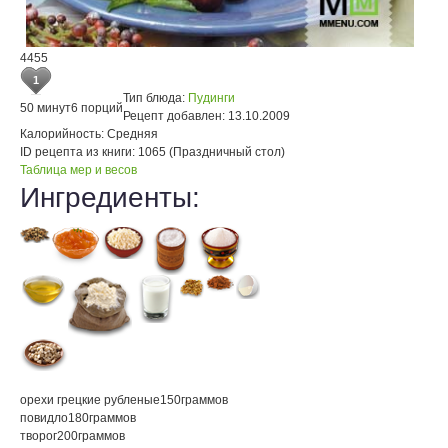
4455
1
Тип блюда:
Пудинги
50 минут
6 порций
Рецепт добавлен:
13.10.2009
Калорийность:
Средняя
ID рецепта из книги:
1065 (Праздничный стол)
Таблица мер и весов
Ингредиенты:
орехи грецкие рубленые
150
граммов
повидло
180
граммов
творог
200
граммов