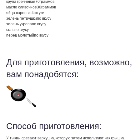
крупа гречневая
70
граммов
масло сливочное
30
граммов
яйца вареные
4
штуки
зелень петрушки
по вкусу
зелень укропа
по вкусу
соль
по вкусу
перец молотый
по вкусу
Для приготовления, возможно,
вам понадобятся:
Способ приготовления:
У тыквы срезают верхушку, которую затем используют как крышку.