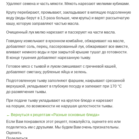
Удаляют семена и часть мякоти. Мякоть нарезают мелкими кубиками.
Крупу перебирают, промывают, закладывают в кипящую подсоленную
воду (воды берут в 1,5 раза больше, чем крупы) и варят рассыпчатую
кашу, которую заправляют частью масла.
Очищенный лук мелко нарезают и пассеруют на части масла.
Говядину измельчают в кухонном комбайне, обжаривают на масле,
добавляют соль, перец, пассерованный лук, обжаривают все вместе,
вливают немного воды и при закрытой крышке тушат до готовности.
В конце тушения добавляют нарезанную тыкву.
Готовое мясо с тыквой и луком смешивают с гречневой кашей,
добавляют сметану, рубленые яйца и зелень.
Подготовленную тыкву заполняют фаршем, накрывают срезанной
верхушкой, укладывают в глубокую посуду и запекают при 170 °С
до размягчения тыквы.
При подаче тыкву укладывают на круглое блюдо и нарезают
на порции, по возможности не нарушая целостности тыквы.
← Вернуться к рецептам «Разные основные блюда»
Если Вам понравился этот рецепт, пожалуйста, оцените его или
поделитесь им с друзьями. Мы будем Вам очень признательны.
Оценить
Поделиться