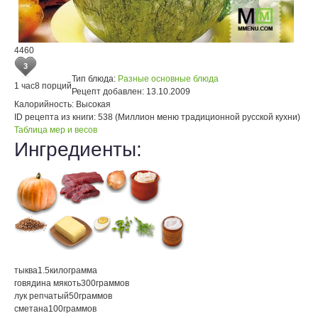
4460
3
Тип блюда:
Разные основные блюда
1 час
8 порций
Рецепт добавлен:
13.10.2009
Калорийность:
Высокая
ID рецепта из книги:
538 (Миллион меню традиционной русской кухни)
Таблица мер и весов
Ингредиенты:
тыква
1.5
килограмма
говядина мякоть
300
граммов
лук репчатый
50
граммов
сметана
100
граммов