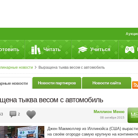
Аукци
отовить
Читать
Учиться
улинарные новости
Выращена тыква весом с автомобиль
Новости партнеров
Новости сайта
арные новости
щена тыква весом с автомобиль
Миллион Меню
63
2
08 октября 2015
Джен Макмюллер из Иллинойса (США) вырасти
на своём огороде самую крупную на континент