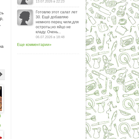
13.07.2026 в 22:23
Готовлю этот салат лет
сь
30. Ещё добавляю
р,
немного перец чили,для
,
остроты,но яйцо не
кладу. Очень...
06.07.2026 в 18:48
Еще комментарии»
на
й
ы