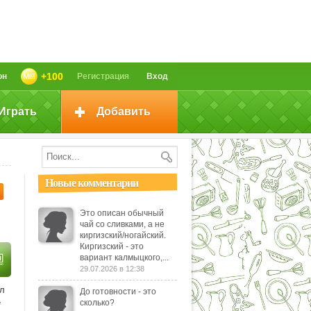
+100
он
Регистрация
Вход
Играть
Добавить
Новые комментарии
Это описан обычный
чай со сливками, а не
киргизский/ногайский.
Киргизский - это
вариант калмыцкого,...
29.07.2026 в 12:38
л
До готовности - это
е
сколько?