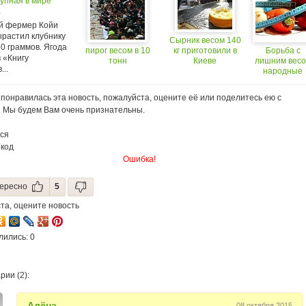
упная в мире
ожирения
а
й фермер Койи
ырастил клубнику
Сырник весом 140
0 граммов. Ягода
пирог весом в 10
кг приготовили в
Борьба с
 «Книгу
тонн
Киеве
лишним вес
...
народные
средства
понравилась эта новость, пожалуйста, оцените её или поделитесь ею с
. Мы будем Вам очень признательны.
ся
 код
Ошибка!
ересно
5
та, оцените новость
лились: 0
ии (2):
Алёна
08 октября 2015