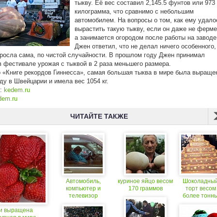
тыкву. Её вес составил 2,145.5 фунтов или 973
килограмма, что сравнимо с небольшим
автомобилем. На вопросы о том, как ему удало
вырастить такую тыкву, если он даже не ферме
а занимается огородом после работы на заводе
Джен ответил, что не делал ничего особенного,
росла сама, по чистой случайности. В прошлом году Джен принимал
в фестивале урожая с тыквой в 2 раза меньшего размера.
 «Книге рекордов Гиннесса», самая большая тыква в мире была выраще
оду в Швейцарии и имела вес 1054 кг.
к:
kedem.ru
dem.ru
ЧИТАЙТЕ ТАКЖЕ
Автомобиль,
куриное яйцо весом
Шоколадны
компьютер и
170 граммов
торт весом
телевизор
более тонн
повышают риск
и выращена
развития диабета и