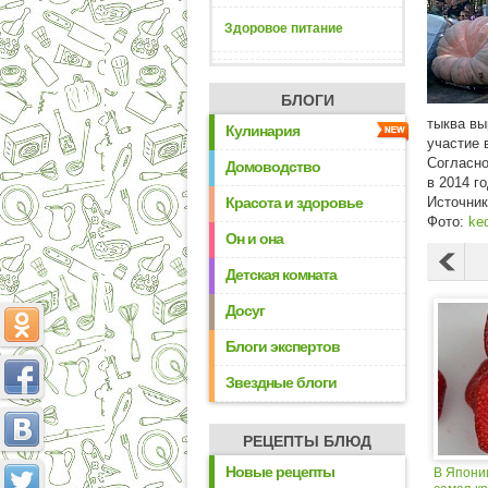
Здоровое питание
БЛОГИ
тыква вы
Кулинария
участие 
Согласно
Домоводство
в 2014 г
Красота и здоровье
Источни
Фото:
ke
Он и она
Детская комната
Досуг
Блоги экспертов
Звездные блоги
РЕЦЕПТЫ БЛЮД
Новые рецепты
В Япони