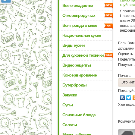
самая кр
клубник
Все о сладостях
Японски
О морепродуктах
Накао в
весом 25
Вся правда о мясе
попала в
рекордов
Национальная кухня
Если Вам 
Виды кухни
друзьями
Оценить
Для кухонной техники
Поделить
Видеорецепты
Получить
Консервирование
Печать
Это инт
Бутерброды
Пожалуйс
Закуски
Супы
Уже поде
Основные блюда
Комментар
Салаты
Мучные блюда