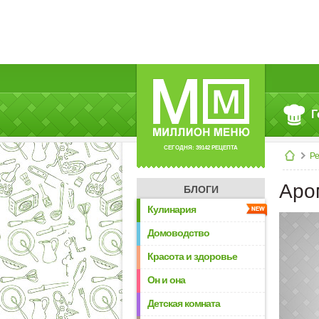
Г
СЕГОДНЯ: 39142 РЕЦЕПТА
Р
Аро
БЛОГИ
Кулинария
Домоводство
Красота и здоровье
Он и она
Детская комната