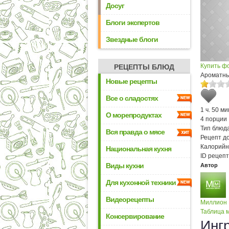
Досуг
Блоги экспертов
Звездные блоги
Купить ф
РЕЦЕПТЫ БЛЮД
Ароматны
Новые рецепты
Все о сладостях
1 ч. 50 ми
О морепродуктах
4 порции
Тип блюда
Вся правда о мясе
Рецепт д
Калорийн
Национальная кухня
ID рецепт
Виды кухни
Автор
Для кухонной техники
Видеорецепты
Миллион
Таблица м
Консервирование
Инг