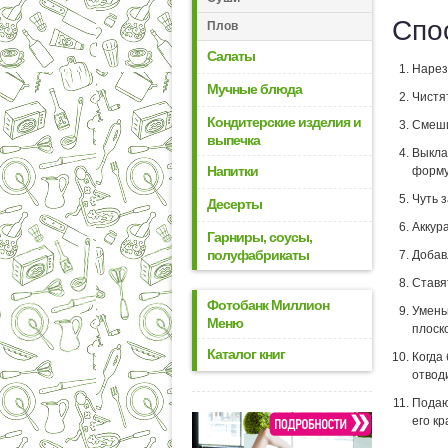
Спо
Плов
Салаты
Нарез
Мучные блюда
Чистя
Кондитерские изделия и
Смеши
выпечка
Выкла
Напитки
форму
Чуть 
Десерты
Аккур
Гарниры, соусы,
полуфабрикаты
Добав
Ставя
Фотобанк Миллион
Умень
Меню
плоск
Каталог книг
Когда
отводи
Подаю
его кр