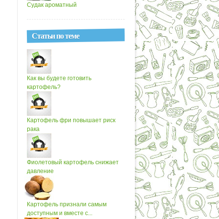
Судак ароматный
Статьи по теме
Как вы будете готовить
картофель?
Картофель фри повышает риск
рака
Фиолетовый картофель снижает
давление
Картофель признали самым
доступным и вместе с...