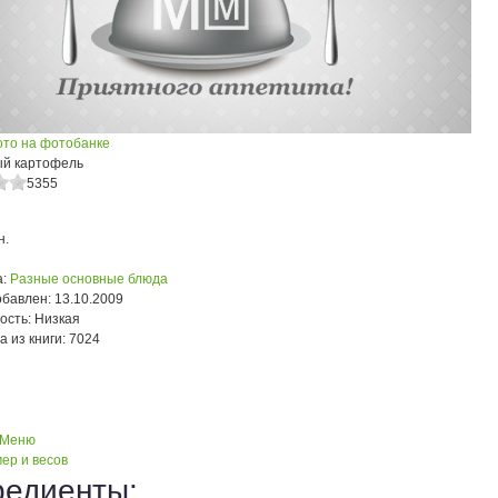
ото на фотобанке
й картофель
5355
н.
:
Разные основные блюда
обавлен:
13.10.2009
ость:
Низкая
а из книги:
7024
 Меню
ер и весов
редиенты: