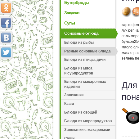
Бутерброды
Закуски
Супы
картофел
лук репч
Основные блюда
соль мор
бульон
25
Блюда из рыбы
масло сл
Разные основные блюда
масло ра
зелень п
Блюда из птицы, дичи
Блюда из мяса
и субпродуктов
Блюда из макаронных
Для
изделий
пон
Запеканки
Каши
Блюда из овощей
Блюда из морепродуктов
Запеканки с макаронами
Суши