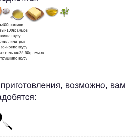
ь
400
граммов
атый
100
граммов
ская
по вкусу
0
миллилитров
ивочное
по вкусу
стительное
25-50
граммов
етрушки
по вкусу
 приготовления, возможно, вам
адобятся: