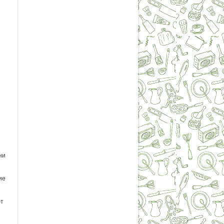
ни
ие
ют