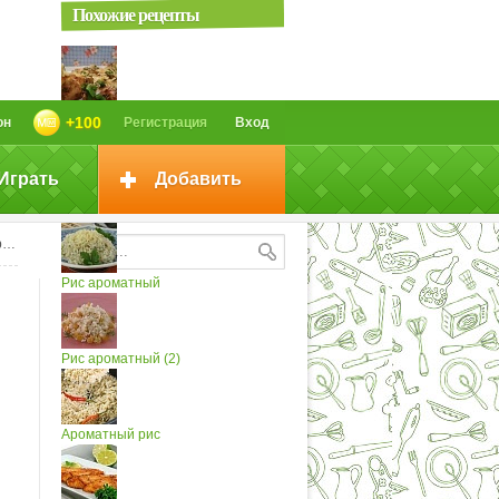
Похожие рецепты
АРОМАТНЫЙ Пряный Картофель
+100
он
Регистрация
Вход
Дольками...
Играть
Добавить
Картофель «Буланжер»...
ь
Рис ароматный
Рис ароматный (2)
Ароматный рис