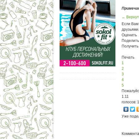
Примеча
← Вернут
Если Вам 
друзьями
Оценить
Поделить
Получить
Печать
1
2
3
4
5
Пожалуйс
1.11
голосов: 
Уже поде
Комментар