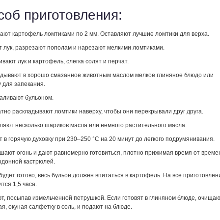
соб приготовления:
ают картофель ломтиками по 2 мм. Оставляют лучшие ломтики для верха.
т лук, разрезают пополам и нарезают мелкими ломтиками.
вают лук и картофель, слегка солят и перчат.
дывают в хорошо смазанное животным маслом мелкое глиняное блюдо или
 для запекания.
заливают бульоном.
атно раскладывают ломтики наверху, чтобы они перекрывали друг друга.
ляют несколько шариков масла или немного растительного масла.
т в горячую духовку при 230–250 °С на 20 минут до легкого подрумянивания.
шают огонь и дают равномерно готовиться, плотно прижимая время от време
одонной кастрюлей.
 будет готово, весь бульон должен впитаться в картофель. На все приготовлен
тся 1,5 часа.
т, посыпав измельченной петрушкой. Если готовят в глиняном блюде, очища
ая, окуная салфетку в соль, и подают на блюде.