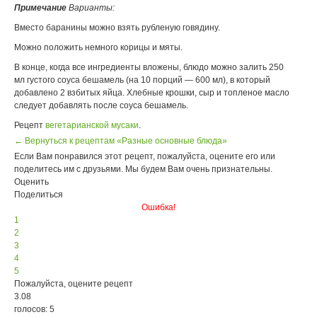
Примечание
Варианты:
Вместо баранины можно взять рубленую говядину.
Можно положить немного корицы и мяты.
В конце, когда все ингредиенты вложены, блюдо можно залить 250
мл густого соуса бешамель (на 10 порций — 600 мл), в который
добавлено 2 взбитых яйца. Хлебные крошки, сыр и топленое масло
следует добавлять после соуса бешамель.
Рецепт
вегетарианской мусаки
.
← Вернуться к рецептам «Разные основные блюда»
Если Вам понравился этот рецепт, пожалуйста, оцените его или
поделитесь им с друзьями. Мы будем Вам очень признательны.
Оценить
Поделиться
Ошибка!
1
2
3
4
5
Пожалуйста, оцените рецепт
3.08
голосов: 5