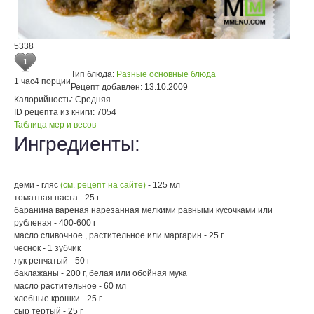
5338
1
Тип блюда:
Разные основные блюда
1 час
4 порции
Рецепт добавлен:
13.10.2009
Калорийность:
Средняя
ID рецепта из книги:
7054
Таблица мер и весов
Ингредиенты:
деми - гляс
(см. рецепт на сайте)
- 125 мл
томатная паста - 25 г
баранина вареная нарезанная мелкими равными кусочками или
рубленая - 400-600 г
масло сливочное , растительное или маргарин - 25 г
чеснок - 1 зубчик
лук репчатый - 50 г
баклажаны - 200 г, белая или обойная мука
масло растительное - 60 мл
хлебные крошки - 25 г
сыр тертый - 25 г