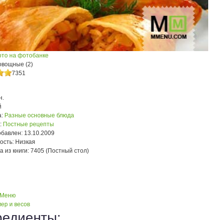
ото на фотобанке
овощные (2)
7351
н.
й
:
Разные основные блюда
:
Постные рецепты
обавлен:
13.10.2009
ость:
Низкая
а из книги:
7405 (Постный стол)
 Меню
ер и весов
редиенты: