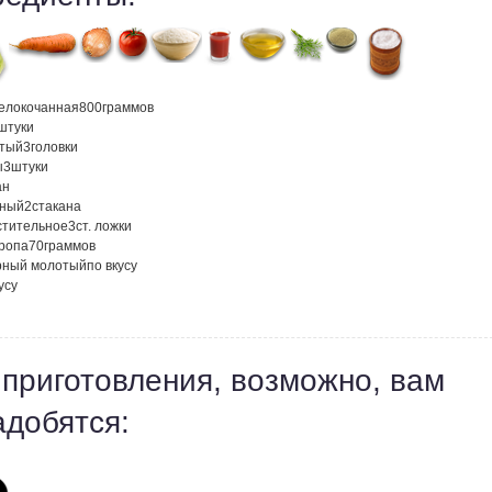
белокочанная
800
граммов
штуки
атый
3
головки
ы
3
штуки
ан
тный
2
стакана
стительное
3
ст. ложки
кропа
70
граммов
рный молотый
по вкусу
усу
 приготовления, возможно, вам
адобятся: