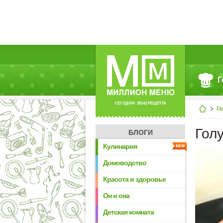
Г
СЕГОДНЯ: 39142 РЕЦЕПТА
Р
Гол
БЛОГИ
Кулинария
Домоводство
Красота и здоровье
Он и она
Детская комната