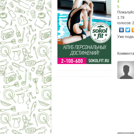
4
5
Пожалуйс
1.79
голосов: 
Уже поде
Комментар