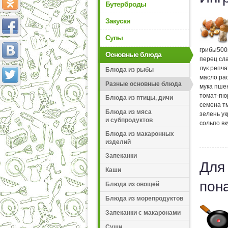
Бутерброды
Закуски
Супы
грибы
500
Основные блюда
перец сл
лук репч
Блюда из рыбы
масло ра
Разные основные блюда
мука пше
томат-пю
Блюда из птицы, дичи
семена т
Блюда из мяса
зелень у
и субпродуктов
соль
по вк
Блюда из макаронных
изделий
Запеканки
Для
Каши
пон
Блюда из овощей
Блюда из морепродуктов
Запеканки с макаронами
Суши