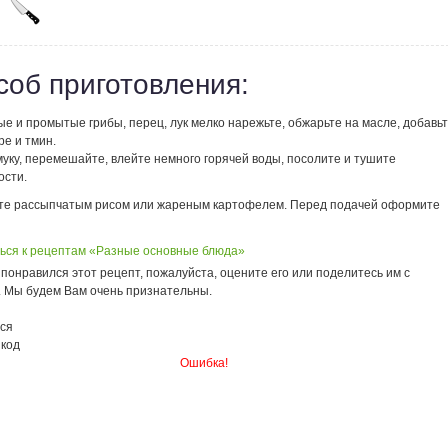
соб приготовления:
е и промытые грибы, перец, лук мелко нарежьте, обжарьте на масле, добавь
е и тмин.
уку, перемешайте, влейте немного горячей воды, посолите и тушите
ости.
те рассыпчатым рисом или жареным картофелем. Перед подачей оформите
ься к рецептам «Разные основные блюда»
понравился этот рецепт, пожалуйста, оцените его или поделитесь им с
. Мы будем Вам очень признательны.
ся
 код
Ошибка!