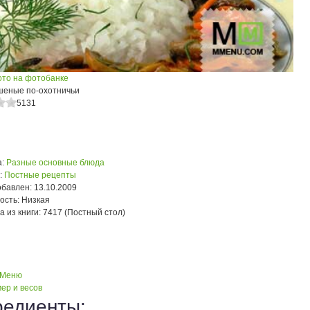
ото на фотобанке
шеные по-охотничьи
5131
:
Разные основные блюда
:
Постные рецепты
обавлен:
13.10.2009
ость:
Низкая
а из книги:
7417 (Постный стол)
 Меню
ер и весов
редиенты: