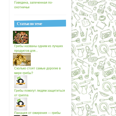
Говядина, запеченная по-
охотничьи
Статьи по теме
Грибы названы одним из лучших
продуктов для...
Сколько стоят самые дорогие в
мире грибы?
Грибы помогут людям защититься
от гриппа
Панацея от ожирения — грибы