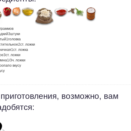
граммов
адкий
3
штуки
атый
1
головка
стительное
2
ст. ложки
ничная
1
ст. ложка
ре
3
ст. ложки
мина
1/3
ч. ложки
кропа
по вкусу
усу
 приготовления, возможно, вам
адобятся: