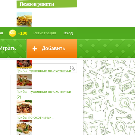
Похожие рецепты
Грибы тушеные по-охотничьи (2)
+100
он
Регистрация
Вход
Играть
Добавить
Грибы тушеные
Грибы, тушенные по-охотничьи...
Грибы, тушенные по-охотничьи
(2)...
Грибы по-охотничьи...