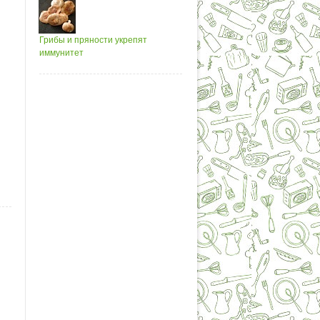
Грибы и пряности укрепят
иммунитет