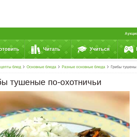
Аукци
отовить
Читать
Учиться
ецепты блюд
Основные блюда
Разные основные блюда
Грибы тушеные по-охотничьи
бы тушеные по-охотничьи