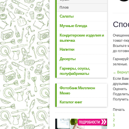
Плов
Салаты
Спо
Мучные блюда
Кондитерские изделия и
Очищенны
выпечка
томат-пюр
Всыпьте м
Напитки
до готовн
Десерты
Гарнируй
зеленью.
Гарниры, соусы,
← Вернут
полуфабрикаты
Если Вам 
друзьями
Фотобанк Миллион
Оценить
Меню
Поделить
Получить
Каталог книг
Печать
1
2
3