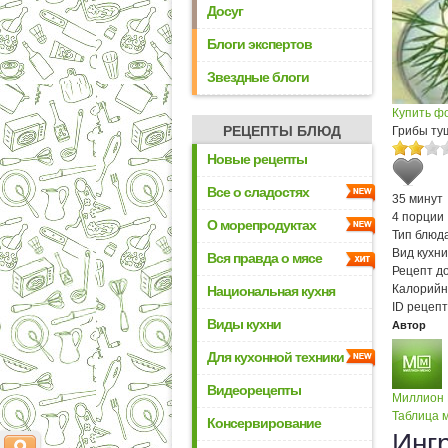
Досуг
Блоги экспертов
Звездные блоги
Купить ф
РЕЦЕПТЫ БЛЮД
Грибы ту
Новые рецепты
Все о сладостях
35 минут
4 порции
О морепродуктах
Тип блюда
Вид кухни
Вся правда о мясе
Рецепт д
Калорийн
Национальная кухня
ID рецепт
Виды кухни
Автор
Для кухонной техники
Видеорецепты
Миллион
Таблица м
Консервирование
Инг