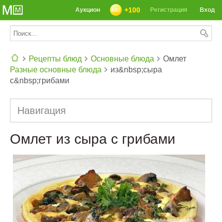
+100
Аукцион
Регистрация
Вход
Рецепты блюд
Основные блюда
Омлет
Разные основные блюда
из&nbsp;сыра
СЕГОДНЯ: 39142 РЕЦЕПТА
с&nbsp;грибами
Навигация
Омлет из сыра с грибами