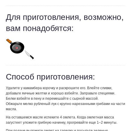
Для приготовления, возможно,
вам понадобятся:
Способ приготовления:
Удалите у камамбера корочку и раскрошите его. Влейте сливки,
добавьте яичные желтки и хорошо взбейте. Заправьте специями.
Белки взбейте в пену и перемешайте с сырной массой.
Обжарьте мелко рубленый лук с крупно нарезанными грибами на части
масла.
На оставшемся масле испеките 4 омлета. Когда омлетная масса
загустеет уложите грибную начинку, прогревайте еще 1–2 минуты.
При подаче выложите омлет на тарелку и посыпьте зеленью.