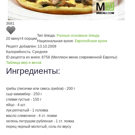
3681
Тип блюда:
Разные основные блюда
20 минут
4 порции
Национальная кухня:
Европейская кухня
Рецепт добавлен:
13.10.2009
Калорийность:
Средняя
ID рецепта из книги:
8758 (Миллион меню современной Европы)
Таблица мер и весов
Ингредиенты:
грибы (лисички или смесь грибов) - 200 г
сыр камамбер - 250 г
сливки густые - 150 г
яйцо - 4 шт.
лук репчатый - 1 головка
масло сливочное - 4 ст. ложки
зелень петрушки рубленая - 1 ст. ложка
перец черный молотый, соль по вкусу