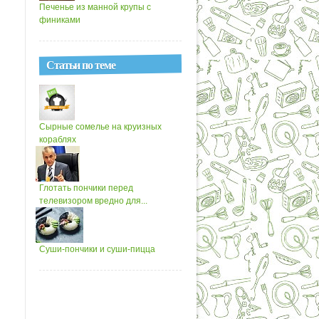
Печенье из манной крупы с
финиками
Статьи по теме
Сырные сомелье на круизных
кораблях
Глотать пончики перед
телевизором вредно для...
Суши-пончики и суши-пицца