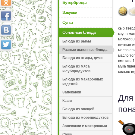
Бутерброды
Закуски
Супы
сыр твер
Основные блюда
крупа ма
молоко
60
Блюда из рыбы
яичные ж
Разные основные блюда
масло сл
масло то
Блюда из птицы, дичи
сметана
1
мука пше
Блюда из мяса
и субпродуктов
соль
по вк
Блюда из макаронных
изделий
Запеканки
Для
Каши
пон
Блюда из овощей
Блюда из морепродуктов
Запеканки с макаронами
Суши