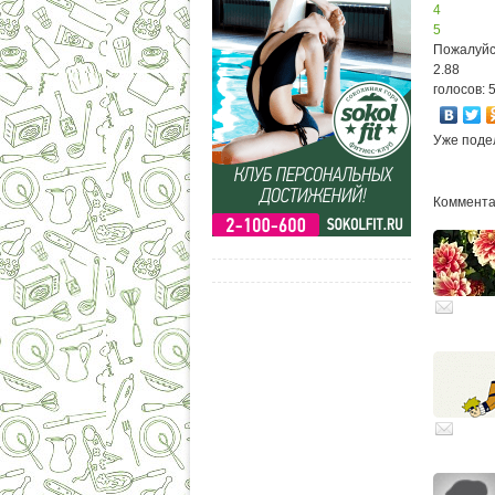
4
5
Пожалуйс
2.88
голосов: 
Уже поде
Комментар