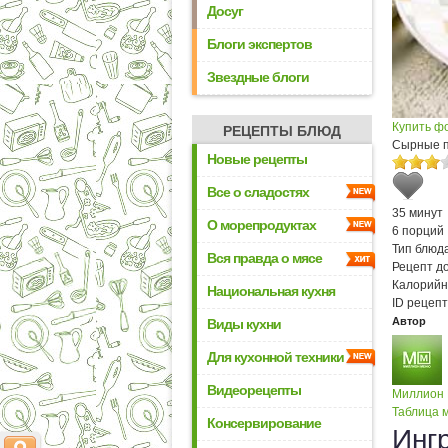
Досуг
Блоги экспертов
Звездные блоги
Купить ф
РЕЦЕПТЫ БЛЮД
Сырные п
Новые рецепты
Все о сладостях
35 минут
О морепродуктах
6 порций
Тип блюда
Вся правда о мясе
Рецепт д
Калорийн
Национальная кухня
ID рецепт
Автор
Виды кухни
Для кухонной техники
Видеорецепты
Миллион
Таблица м
Консервирование
Инг