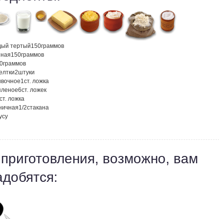
дый тертый
150
граммов
нная
150
граммов
0
граммов
елтки
2
штуки
ивочное
1
ст. ложка
пленое
6
ст. ложек
ст. ложка
ничная
1/2
стакана
усу
 приготовления, возможно, вам
адобятся: