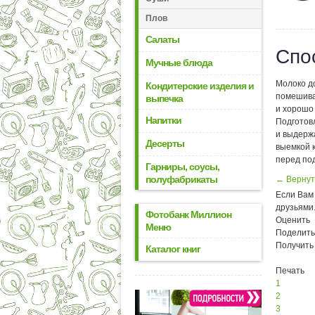
Плов
Салаты
Спо
Мучные блюда
Молоко до
Кондитерские изделия и
помешивая
выпечка
и хорошо
Напитки
Подготов
и выдерж
Десерты
выемкой 
перед по
Гарниры, соусы,
полуфабрикаты
← Вернут
Если Вам 
друзьями
Фотобанк Миллион
Оценить
Меню
Поделить
Получить
Каталог книг
Печать
1
2
3