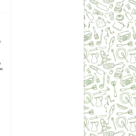
у
о
м.