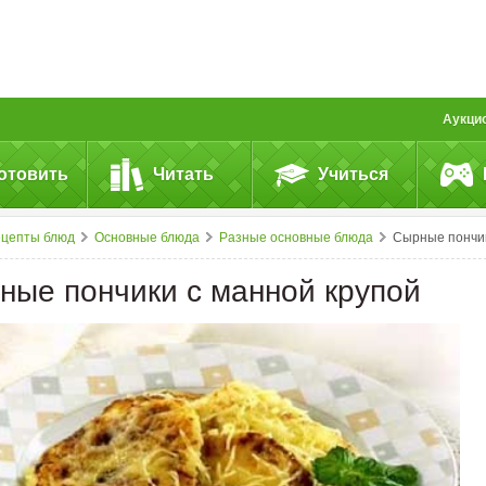
Аукци
отовить
Читать
Учиться
ецепты блюд
Основные блюда
Разные основные блюда
Сырные пончики с&nbsp;манной круп
ные пончики с манной крупой