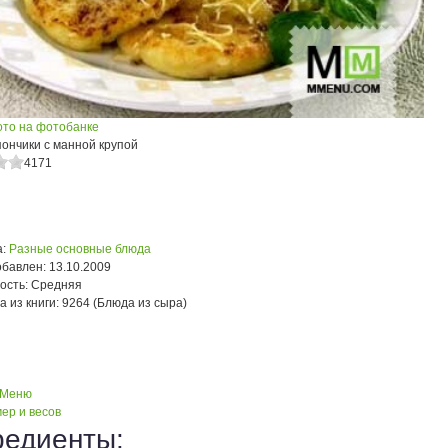
ото на фотобанке
ончики с манной крупой
4171
:
Разные основные блюда
обавлен:
13.10.2009
ость:
Средняя
а из книги:
9264 (Блюда из сыра)
 Меню
ер и весов
редиенты: