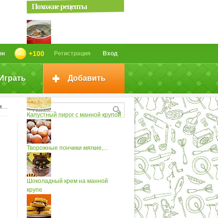
Похожие рецепты
Грибной суп с манной крупой
+100
он
Регистрация
Вход
Играть
Добавить
Кекс лимонный с манной крупой
ой
Капустный пирог с манной крупой
Творожные пончики мягкие,...
Шоколадный крем на манной
крупе