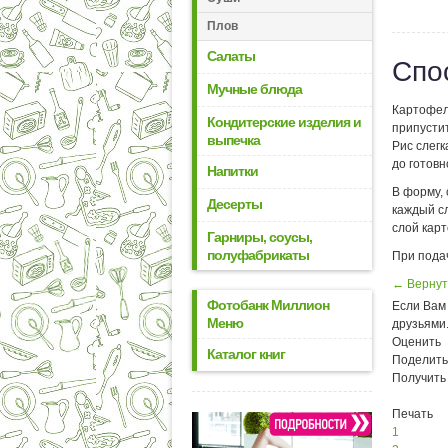
Плов
Салаты
Спо
Мучные блюда
Картофель
Кондитерские изделия и
припустит
выпечка
Рис слегк
до готовн
Напитки
В форму,
Десерты
каждый с
слой карт
Гарниры, соусы,
полуфабрикаты
При пода
← Вернут
Фотобанк Миллион
Если Вам 
Меню
друзьями
Оценить
Каталог книг
Поделить
Получить
Печать
1