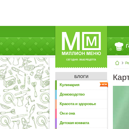
Г
СЕГОДНЯ: 39142 РЕЦЕПТА
Р
Кар
БЛОГИ
Кулинария
Домоводство
Красота и здоровье
Он и она
Детская комната