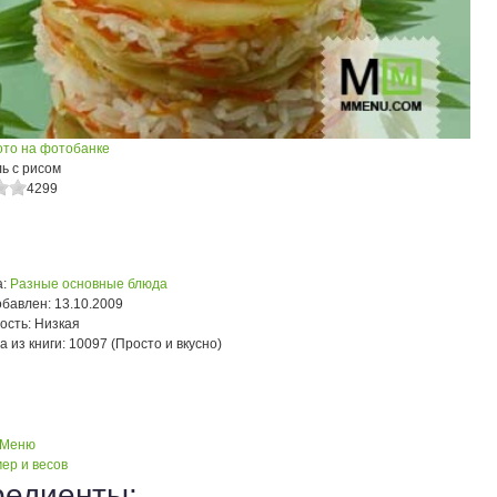
ото на фотобанке
ь с рисом
4299
:
Разные основные блюда
обавлен:
13.10.2009
ость:
Низкая
а из книги:
10097 (Просто и вкусно)
 Меню
ер и весов
редиенты: