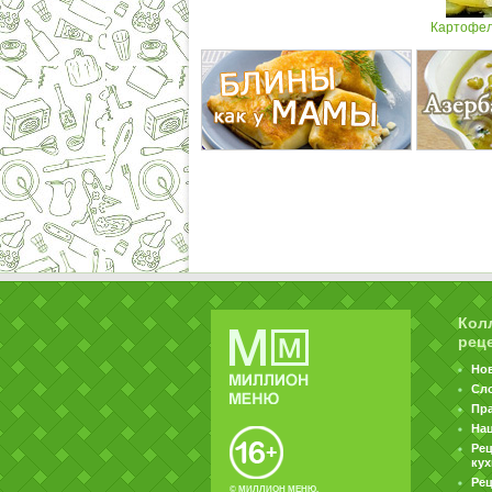
Картофел
Кол
рец
Но
Сл
Пр
На
Ре
ку
Рец
© МИЛЛИОН МЕНЮ.