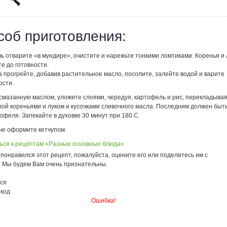
соб приготовления:
 отварите «в мундире», очистите и нарежьте тонкими ломтиками. Коренья и 
е до готовности.
а прогрейте, добавив растительное масло, посолите, залейте водой и варите
ости.
 смазанную маслом, уложите слоями, чередуя, картофель и рис, перекладыва
лой кореньями и луком и кусочками сливочного масла. Последним должен быт
офеля. Запекайте в духовке 30 минут при 180 С.
че оформите кетчупом.
ься к рецептам «Разные основные блюда»
понравился этот рецепт, пожалуйста, оцените его или поделитесь им с
. Мы будем Вам очень признательны.
ся
 код
Ошибка!