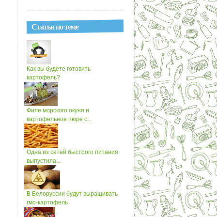
Статьи по теме
Как вы будете готовить
картофель?
Филе морского окуня и
картофельное пюре с...
Одна из сетей быстрого питания
выпустила...
В Белоруссии будут выращивать
гмо-картофель