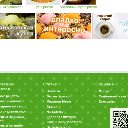
ь «Буланжер»...
Суп с рисом
Молочный суп с рисом
лекции
Статьи
Общение
ептов
Новости
Форум
вые рецепты
Это интересно
Социальная сеть
оварь кулинара
Миллион Меню
Конкурсы
аздничный стол
Статьи
циональная кухня
На заметку
цепты по видам
Здоровое питание
хни
Статьи пользователей
епты по типам
Эксперты о еде