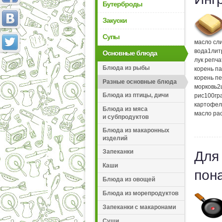
Бутерброды
Закуски
Супы
масло сл
вода
1
лит
Основные блюда
лук репч
Блюда из рыбы
корень п
корень п
Разные основные блюда
морковь
2
Блюда из птицы, дичи
рис
100
гр
картофел
Блюда из мяса
масло ра
и субпродуктов
Блюда из макаронных
изделий
Запеканки
Для
Каши
пон
Блюда из овощей
Блюда из морепродуктов
Запеканки с макаронами
Суши