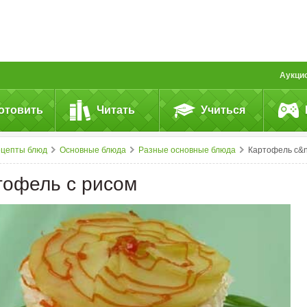
Аукци
отовить
Читать
Учиться
ецепты блюд
Основные блюда
Разные основные блюда
Картофель с&nbsp;рисо
тофель с рисом