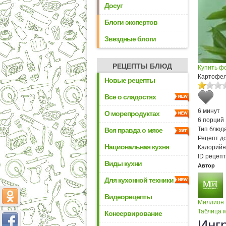
Досуг
Блоги экспертов
Звездные блоги
РЕЦЕПТЫ БЛЮД
Купить ф
Картофел
Новые рецепты
Все о сладостях
6 минут
О морепродуктах
6 порций
Тип блюда
Вся правда о мясе
Рецепт д
Национальная кухня
Калорийн
ID рецепт
Виды кухни
Автор
Для кухонной техники
Видеорецепты
Миллион
Таблица м
Консервирование
Инг