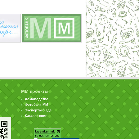
ММ проекты
Домоводство
Фотобанк ММ
Эксперты о еде
Каталог книг