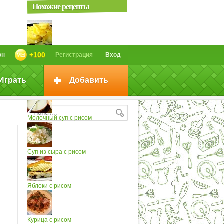
Похожие рецепты
Картофель «Буланжер»...
+100
он
Регистрация
Вход
Играть
Добавить
Суп с рисом
м
Молочный суп с рисом
Суп из сыра с рисом
Яблоки с рисом
Курица с рисом