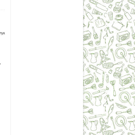
лук
я
ь