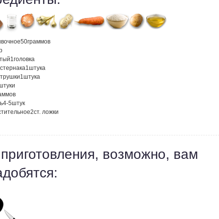
ивочное
50
граммов
р
атый
1
головка
астернака
1
штука
етрушки
1
штука
штуки
аммов
ь
4-5
штук
стительное
2
ст. ложки
 приготовления, возможно, вам
адобятся: