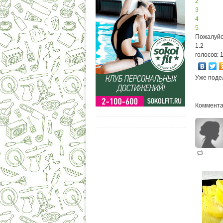
2
3
4
5
Пожалуйс
1.2
голосов: 
Уже поде
Коммента