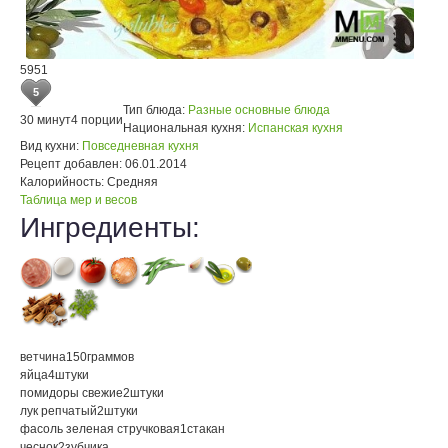
5951
5
Тип блюда:
Разные основные блюда
30 минут
4 порции
Национальная кухня:
Испанская кухня
Вид кухни:
Повседневная кухня
Рецепт добавлен:
06.01.2014
Калорийность:
Средняя
Таблица мер и весов
Ингредиенты:
ветчина
150
граммов
яйца
4
штуки
помидоры свежие
2
штуки
лук репчатый
2
штуки
фасоль зеленая стручковая
1
стакан
чеснок
2
зубчика