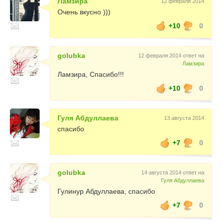
Ламзира
12 февраля 2014
Очень вкусно )))
+10
0
golubka
12 февраля 2014 ответ на
Ламзира
Ламзира, Спасибо!!!
+10
0
Гуля Абдуллаева
13 августа 2014
спасибо
+7
0
golubka
14 августа 2014 ответ на
Гуля Абдуллаева
Гулинур Абдуллаева, спасибо
+7
0