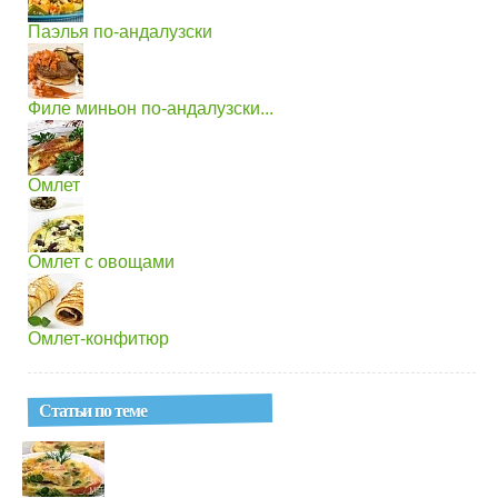
Паэлья по-андалузски
Филе миньон по-андалузски...
Омлет
Омлет с овощами
Омлет-конфитюр
Статьи по теме