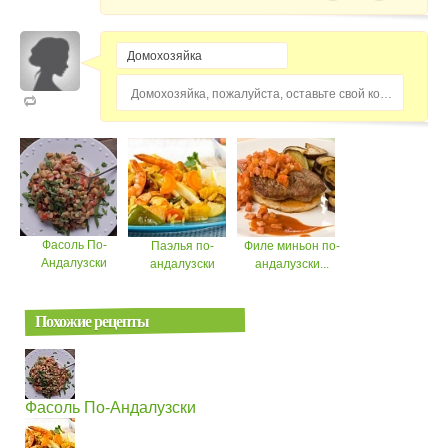
Домохозяйка, пожалуйста, оставьте свой комментарий...
Фасоль По-
Паэлья по-
Филе миньон по-
Андалузски
андалузски
андалузски...
Похожие рецепты
Фасоль По-Андалузски