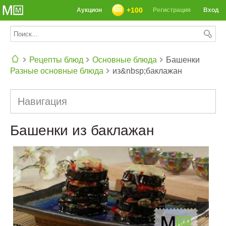
+100
Аукцион
Регистрация
Вход
Рецепты блюд
Основные блюда
Башенки
Разные основные блюда
из&nbsp;баклажан
СЕГОДНЯ: 39142 РЕЦЕПТА
Навигация
Башенки из баклажан