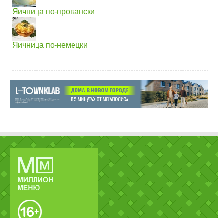
Яичница по-провански
Яичница по-немецки