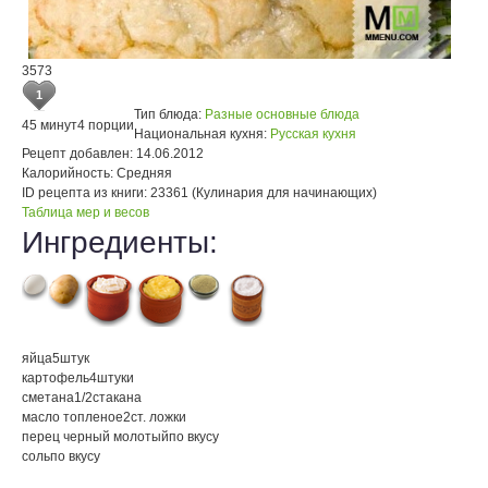
3573
1
Тип блюда:
Разные основные блюда
45 минут
4 порции
Национальная кухня:
Русская кухня
Рецепт добавлен:
14.06.2012
Калорийность:
Средняя
ID рецепта из книги:
23361 (Кулинария для начинающих)
Таблица мер и весов
Ингредиенты:
яйца
5
штук
картофель
4
штуки
сметана
1/2
стакана
масло топленое
2
ст. ложки
перец черный молотый
по вкусу
соль
по вкусу