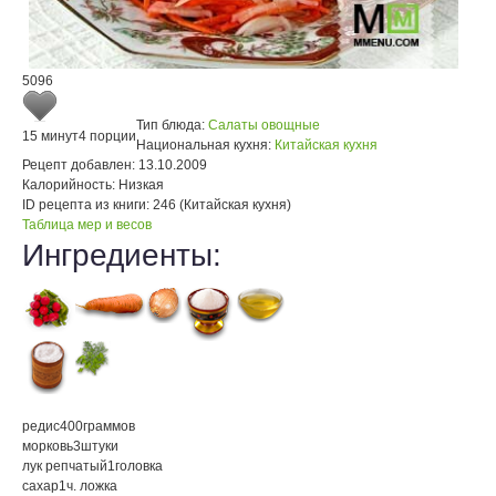
5096
Тип блюда:
Салаты овощные
15 минут
4 порции
Национальная кухня:
Китайская кухня
Рецепт добавлен:
13.10.2009
Калорийность:
Низкая
ID рецепта из книги:
246 (Китайская кухня)
Таблица мер и весов
Ингредиенты:
редис
400
граммов
морковь
3
штуки
лук репчатый
1
головка
сахар
1
ч. ложка