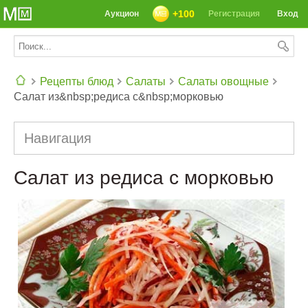
+100
Аукцион
Регистрация
Вход
Рецепты блюд
Салаты
Салаты овощные
Салат из&nbsp;редиса с&nbsp;морковью
СЕГОДНЯ: 39142 РЕЦЕПТА
Навигация
Салат из редиса с морковью