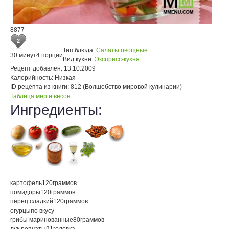
8877
2
Тип блюда:
Салаты овощные
30 минут
4 порции
Вид кухни:
Экспресс-кухня
Рецепт добавлен:
13.10.2009
Калорийность:
Низкая
ID рецепта из книги:
812 (Волшебство мировой кулинарии)
Таблица мер и весов
Ингредиенты:
картофель
120
граммов
помидоры
120
граммов
перец сладкий
120
граммов
огурцы
по вкусу
грибы маринованные
80
граммов