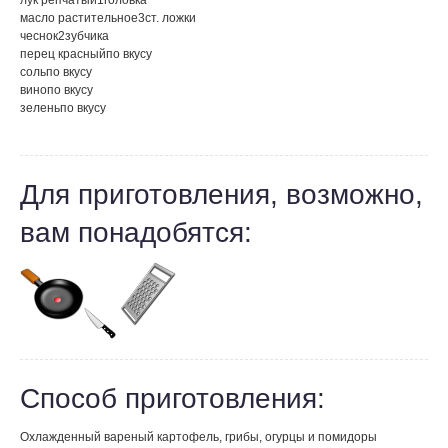
лук репчатый
1
головка
масло растительное
3
ст. ложки
чеснок
2
зубчика
перец красный
по вкусу
соль
по вкусу
вино
по вкусу
зелень
по вкусу
Для приготовления, возможно,
вам понадобятся:
Способ приготовления:
Охлажденный вареный картофель, грибы, огурцы и помидоры