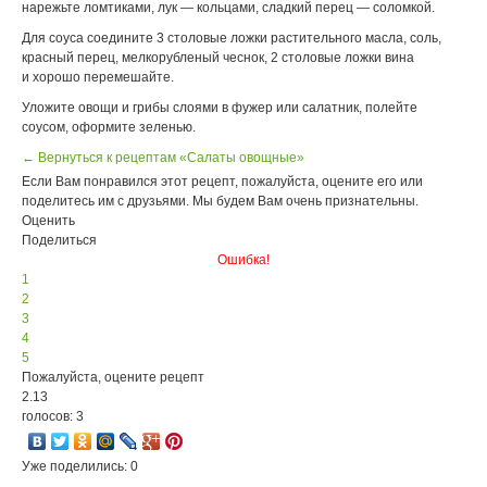
нарежьте ломтиками, лук — кольцами, сладкий перец — соломкой.
Для соуса соедините 3 столовые ложки растительного масла, соль,
красный перец, мелкорубленый чеснок, 2 столовые ложки вина
и хорошо перемешайте.
Уложите овощи и грибы слоями в фужер или салатник, полейте
соусом, оформите зеленью.
← Вернуться к рецептам «Салаты овощные»
Если Вам понравился этот рецепт, пожалуйста, оцените его или
поделитесь им с друзьями. Мы будем Вам очень признательны.
Оценить
Поделиться
Ошибка!
1
2
3
4
5
Пожалуйста, оцените рецепт
2.13
голосов: 3
Уже поделились: 0