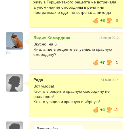
живу в Турции-такого рецепта не встречала ,
а упоминания смородины в речи или
программах о еде -не встречала никогда
+8
0
Лидия Комардина
13 июля 2012
Вкусно, на 5
Яна, а где в рецепте вы увидели красную
смородину?
+7
-1
Рада
31 мая 2014
Вот умора!
Кто-то в рецепте красную смородину не
разглядел!
Кто-то увидел и красную и чёрную!
+4
-1