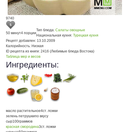
9740
5
Тип блюда:
Салаты овощные
50 минут
4 порции
Национальная кухня:
Турецкая кухня
Рецепт добавлен:
13.10.2009
Калорийность:
Низкая
ID рецепта из книги:
2416 (Любимые блюда Востока)
Таблица мер и весов
Ингредиенты:
масло растительное
4
ст. ложки
зелень петрушки
по вкусу
сыр
100
граммов
красная смородина
3
ст. ложки