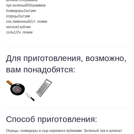
шпинат
50
граммов
лук зеленый
50
граммов
помидоры
2
штуки
огурцы
2
штуки
сок лимонный
2
ст. ложки
чеснок
1
зубчик
соль
1/2
ч. ложки
Для приготовления, возможно,
вам понадобятся:
Способ приготовления:
Огурцы, помидоры и сыр нарежьте кубиками. Зеленый лук и шпинат