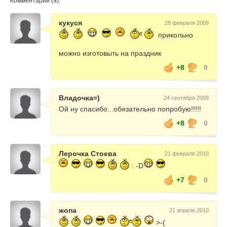
Комментарии (9):
кукуся
28 февраля 2009
прикольно
можно изготовыть на праздник
+8
0
Владочка=)
24 сентября 2009
Ой ну спасибо...обязательно попробую!!!!!
+8
0
Лерочка Стоева
21 февраля 2010
: -D
+7
0
жопа
21 апреля 2010
>-(