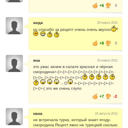
+6
0
аида
20 марта 2011
ну спасибо за рецепт очень очень вкусно
+8
0
яна
20 марта 2011
это ужас зачем в салате красная и чёрная
смородина>-(>-(>-(>-(>-(>-(>-(>-(>-(>-(>-(>-
(>-(>- (>-(>-(>-(>-(>-(>-(>-(
:- O
>-(>-(>-(>-(>-(>-(>-(>-
(>-(>-( это же очень глупо
+7
-2
нана
18 августа 2011
не встречала турка, который знает ягоду-
смородина.Рецепт явно не турецкий.сколько