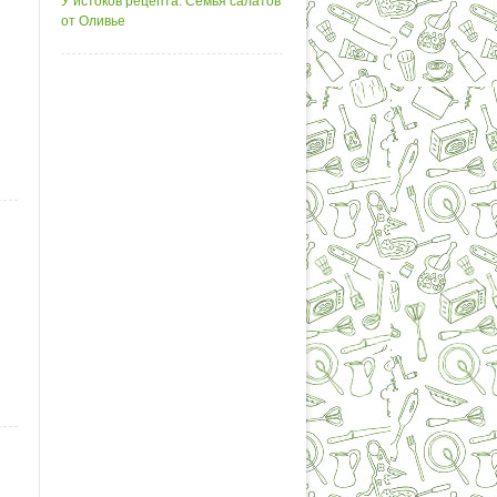
У истоков рецепта. Семья салатов
от Оливье