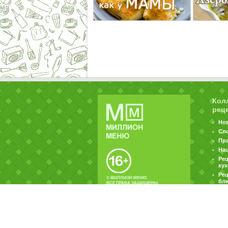
Кол
рец
Но
Сл
Пр
На
Ре
ку
Рец
© МИЛЛИОН МЕНЮ.
бл
ВСЕ ПРАВА ЗАЩИЩЕНЫ.
|
|
Контакты
Пользовательское соглашение
Об