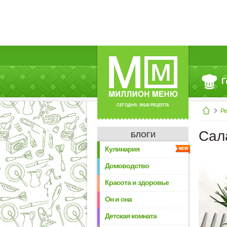
Г
СЕГОДНЯ: 39142 РЕЦЕПТА
Р
Сал
БЛОГИ
Кулинария
Домоводство
Красота и здоровье
Он и она
Детская комната