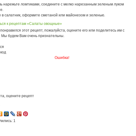
ь нарежьте ломтиками, соедините с мелко нарезанным зеленым луком
е.
 в салатник, оформите сметаной или майонезом и зеленью.
ься к рецептам «Салаты овощные»
понравился этот рецепт, пожалуйста, оцените его или поделитесь им с
. Мы будем Вам очень признательны.
ся
 код
Ошибка!
та, оцените рецепт
7
лились: 1