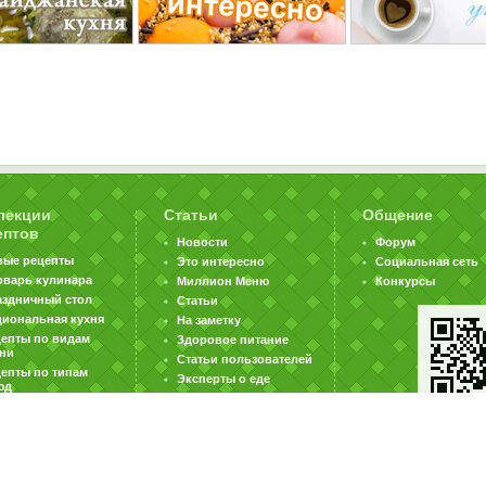
лекции
Статьи
Общение
ептов
Новости
Форум
вые рецепты
Это интересно
Социальная сеть
оварь кулинара
Миллион Меню
Конкурсы
аздничный стол
Статьи
циональная кухня
На заметку
цепты по видам
Здоровое питание
хни
Статьи пользователей
епты по типам
Эксперты о еде
юд
|
|
|
ратная связь
Карта сайта
Реклама на сайте
Вакансии