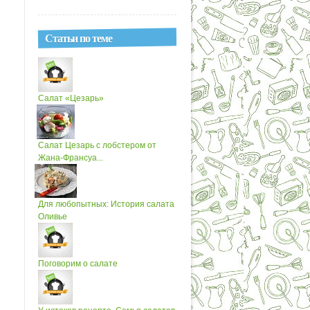
Статьи по теме
Салат «Цезарь»
Салат Цезарь с лобстером от
Жана-Франсуа...
Для любопытных: История салата
Оливье
Поговорим о салате