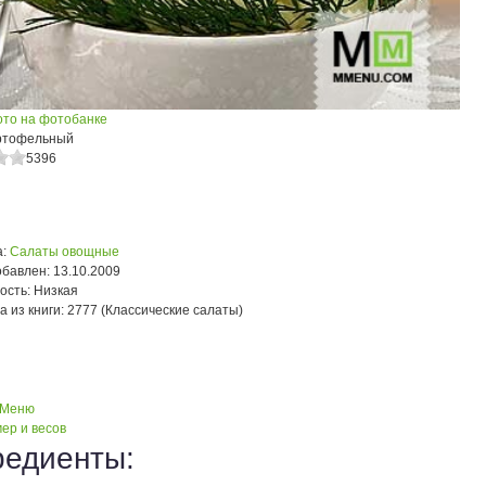
ото на фотобанке
ртофельный
5396
:
Салаты овощные
обавлен:
13.10.2009
ость:
Низкая
а из книги:
2777 (Классические салаты)
 Меню
ер и весов
редиенты: