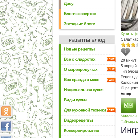
Досуг
Блоги экспертов
Звездные блоги
Купить ф
Салат ка
РЕЦЕПТЫ БЛЮД
Новые рецепты
1
Все о сладостях
20 минут
5 порций
О морепродуктах
Тип блюда
Рецепт д
Вся правда о мясе
Калорийн
ID рецепт
Национальная кухня
Автор
Виды кухни
Для кухонной техники
Миллион
Видеорецепты
Таблица м
Инг
Консервирование