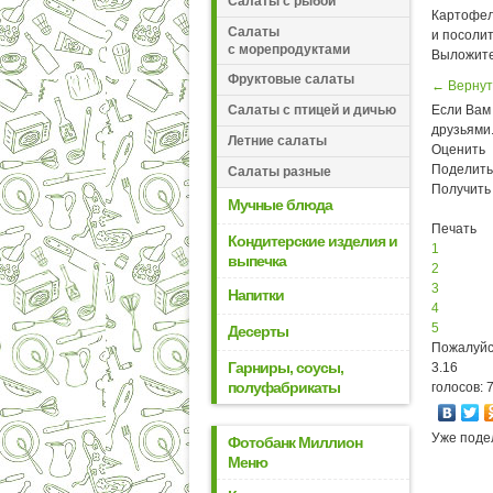
Салаты с рыбой
Картофел
Салаты
и посолит
с морепродуктами
Выложите
Фруктовые салаты
← Вернут
Если Вам 
Салаты с птицей и дичью
друзьями
Летние салаты
Оценить
Поделить
Салаты разные
Получить
Мучные блюда
Печать
Кондитерские изделия и
1
выпечка
2
3
Напитки
4
5
Десерты
Пожалуйс
Гарниры, соусы,
3.16
полуфабрикаты
голосов: 
Уже поде
Фотобанк Миллион
Меню