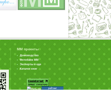
ММ проекты
Домоводство
Фотобанк ММ
Эксперты о еде
Каталог книг
© ООО «Издательство «Миллион Меню» 2002