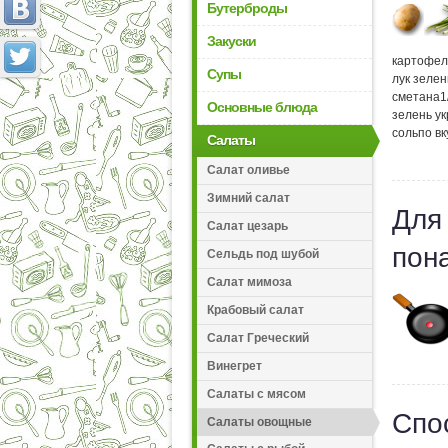
Бутерброды
Закуски
картофел
Супы
лук зеле
сметана
1
Основные блюда
зелень у
соль
по вк
Салаты
Салат оливье
Зимний салат
Для
Салат цезарь
пон
Сельдь под шубой
Салат мимоза
Крабовый салат
Салат Греческий
Винегрет
Салаты с мясом
Спо
Салаты овощные