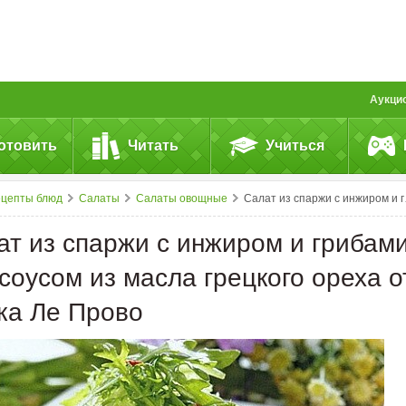
Аукци
отовить
Читать
Учиться
ецепты блюд
Салаты
Салаты овощные
Салат из спаржи с инжиром и грибами под соусом из масла грецкого ореха от Эрика Ле Прово
ат из спаржи с инжиром и грибам
соусом из масла грецкого ореха о
ка Ле Прово