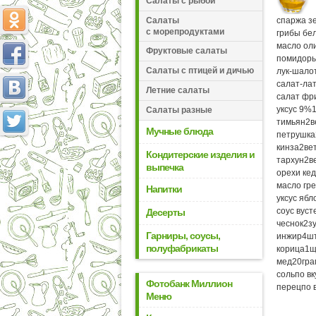
Салаты с рыбой
Салаты
спаржа з
с морепродуктами
грибы бе
масло ол
Фруктовые салаты
помидоры
Салаты с птицей и дичью
лук-шало
салат-лат
Летние салаты
салат фр
уксус 9%
Салаты разные
тимьян
2
в
Мучные блюда
петрушка
кинза
2
ве
Кондитерские изделия и
тархун
2
в
выпечка
орехи ке
масло гре
Напитки
уксус яб
соус вус
Десерты
чеснок
2
з
Гарниры, соусы,
инжир
4
ш
полуфабрикаты
корица
1
щ
мед
20
гр
соль
по вк
Фотобанк Миллион
перец
по 
Меню