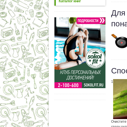
Каталог книг
Для
пон
Спо
1
Очистите 
сразу охл