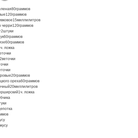
еленая
80
граммов
лые
120
граммов
ивковое
15
миллилитров
 черри
120
граммов
т
2
штуки
ук
60
граммов
изе
60
граммов
1
ч. ложка
еточки
2
веточки
точки
еточки
дровые
20
граммов
цкого ореха
60
граммов
лочный
20
миллилитров
терширский
1
ч. ложка
убчика
туки
епотка
аммов
усу
вкусу