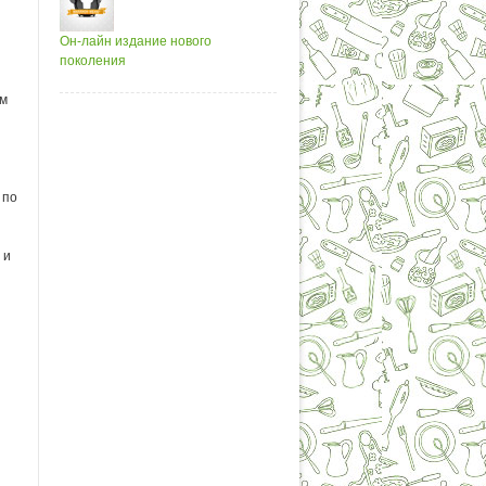
Он-лайн издание нового
поколения
им
 по
 и