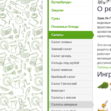
Бутерброды
О р
Закуски
Супы
Эрик Ле 
кедровые
Основные блюда
фруктовы
ароматом.
Салаты
гарантир
Салат оливье
Это по-н
Зимний салат
рецепту ф
работает
Салат цезарь
желающих
Сельдь под шубой
доступной
Таблица м
Салат мимоза
Инг
Крабовый салат
Салат Греческий
Винегрет
Салаты с мясом
Салаты овощные