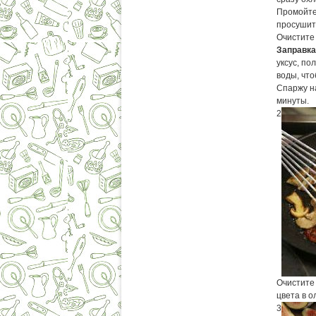
Промойте 
просушит
Очистите 
Заправка
уксус, по
воды, что
Спаржу на
минуты.
2
Очистите 
цвета в о
3