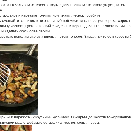
салат в большом количестве воды с добавлением столового уксуса, затем
е.
лук-шалот и нарежьте тонкими ломтиками, чеснок порубите.
:
смешайте венчиком в не очень глубокой миске масло грецкого ореха, хересн
ловину чеснока, вустерширский соус, соль и перец. Добавьте немного кипячено
бы сделать соус более легким.
режьте пополам сначала вдоль и потом поперек. Замаринуйте ее в соусе на 
грибы и нарежьте их крупными кусочками. Обжарьте до золотисто-коричневог
ливковом масле, добавьте оставшийся чеснок, соль и перец.