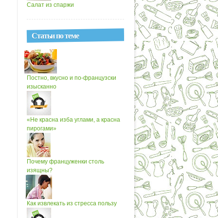
Салат из спаржи
Статьи по теме
Постно, вкусно и по-французски
изысканно
«Не красна изба углами, а красна
пирогами»
Почему француженки столь
изящны?
Как извлекать из стресса пользу