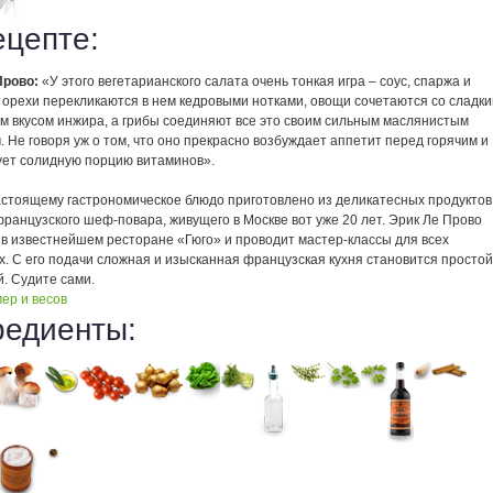
ецепте:
Прово:
«У этого вегетарианского салата очень тонкая игра – соус, спаржа и
 орехи перекликаются в нем кедровыми нотками, овощи сочетаются со сладк
м вкусом инжира, а грибы соединяют все это своим сильным маслянистым
 Не говоря уж о том, что оно прекрасно возбуждает аппетит перед горячим и
ует солидную порцию витаминов».
астоящему гастрономическое блюдо приготовлено из деликатесных продуктов
ранцузского шеф-повара, живущего в Москве вот уже 20 лет. Эрик Ле Прово
 в известнейшем ресторане «Гюго» и проводит мастер-классы для всех
. С его подачи сложная и изысканная французская кухня становится простой
. Судите сами.
ер и весов
редиенты: