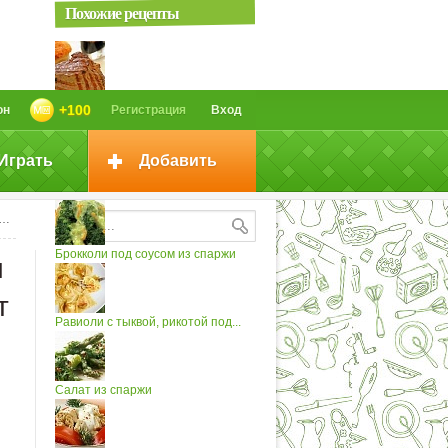
Похожие рецепты
Филе говядины с гратеном
+100
он
Регистрация
Вход
Дофинуа с...
Играть
Добавить
Гратен Дофинуа (картофельная...
Брокколи под соусом из спаржи
и
т
Равиоли с тыквой, рикотой под...
Салат из спаржи