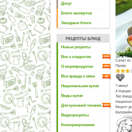
Досуг
Блоги экспертов
Звездные блоги
РЕЦЕПТЫ БЛЮД
Новые рецепты
Все о сладостях
Салат из 
Прово
О морепродуктах
Вся правда о мясе
1
Национальная кухня
? минут
4 порции
Виды кухни
Тип блюда
Национал
Для кухонной техники
Рецепт д
Калорийн
Видеорецепты
Консервирование