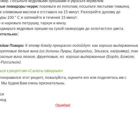
инжир. Посыпьте кедровыми орешками и украсьте кервелем.
ные помидоры черри:
порежьте их пополам, посыпьте листьями тимьяна,
 оливковым маслом и отставьте на 15 минут. Разогрейте духовку до
ры 100 ° С и запекайте в течение 15 минут.
и нарежьте петрушку, тархун и кинзу.
джарьте кедровые орешки на сухой сковородке до золотистого цвета.
ительно:
адам Повари:
К этому блюду прекрасно подойдут как хорошо выдержанные
руктовые белые вина (из долины Луары, Бургундии, Эльзаса, например), так
расные вина легкие, фруктовые, но хорошо выдержанные (Бордо, Божоле,
-Руссильон).
ься к рецептам «Салаты овощные»
понравился этот рецепт, пожалуйста, оцените его или поделитесь им с
. Мы будем Вам очень признательны.
ся
 код
Ошибка!