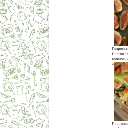
Разрежьте
Поставьте
главное,
4
Перемеша