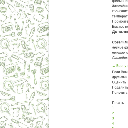
грибы и 
Запечён
сбрызните
температу
Промойте 
Быстро по
Дополн
Совет М
легкие ф
нежные к
Лангедок
← Вернут
Если Вам 
друзьями
Оценить
Поделить
Получить
Печать
1
2
3
4