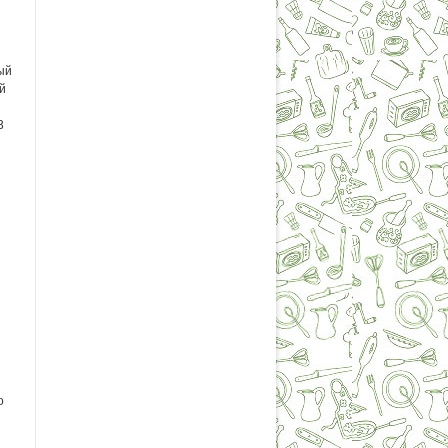
ый
й
3
о