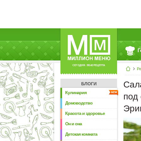
Г
СЕГОДНЯ: 39142 РЕЦЕПТА
Р
Сал
БЛОГИ
Кулинария
под 
Домоводство
Эри
Красота и здоровье
Он и она
Детская комната