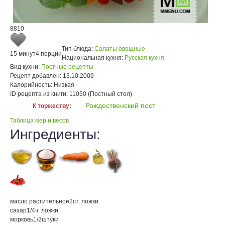
8810
Тип блюда:
Салаты овощные
15 минут
4 порции
Национальная кухня:
Русская кухня
Вид кухни:
Постные рецепты
Рецепт добавлен:
13.10.2009
Калорийность:
Низкая
ID рецепта из книги:
11050 (Постный стол)
Рождественский пост
К торжеству:
Таблица мер и весов
Ингредиенты:
масло растительное
2
ст. ложки
сахар
1/4
ч. ложки
морковь
1/2
штуки