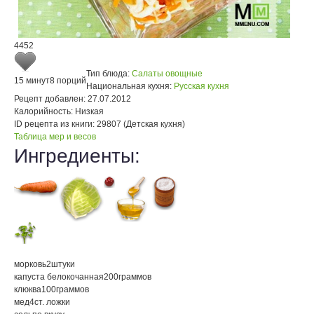
4452
Тип блюда:
Салаты овощные
15 минут
8 порций
Национальная кухня:
Русская кухня
Рецепт добавлен:
27.07.2012
Калорийность:
Низкая
ID рецепта из книги:
29807 (Детская кухня)
Таблица мер и весов
Ингредиенты:
морковь
2
штуки
капуста белокочанная
200
граммов
клюква
100
граммов
мед
4
ст. ложки