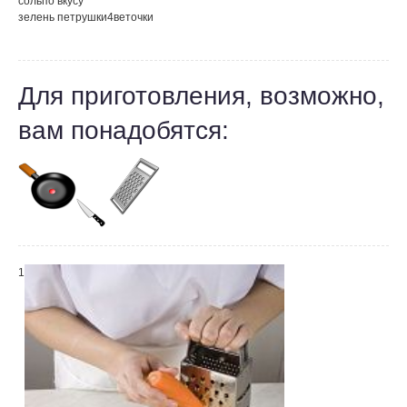
соль
по вкусу
зелень петрушки
4
веточки
Для приготовления, возможно,
вам понадобятся:
1