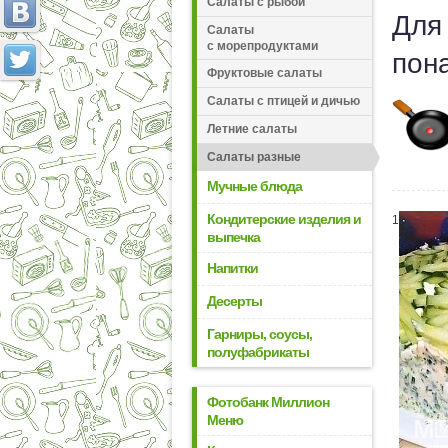
Салаты с рыбой
Для
Салаты
с морепродуктами
пон
Фруктовые салаты
Салаты с птицей и дичью
Летние салаты
Салаты разные
Мучные блюда
Кондитерские изделия и
1
выпечка
Напитки
Десерты
Гарниры, соусы,
полуфабрикаты
Фотобанк Миллион
Меню