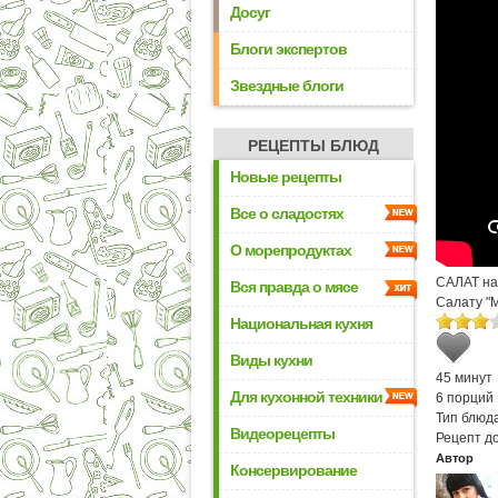
Досуг
Блоги экспертов
Звездные блоги
РЕЦЕПТЫ БЛЮД
Новые рецепты
Все о сладостях
О морепродуктах
САЛАТ на
Вся правда о мясе
Салату "
Национальная кухня
Виды кухни
45 минут
Для кухонной техники
6 порций
Тип блюда
Видеорецепты
Рецепт д
Автор
Консервирование