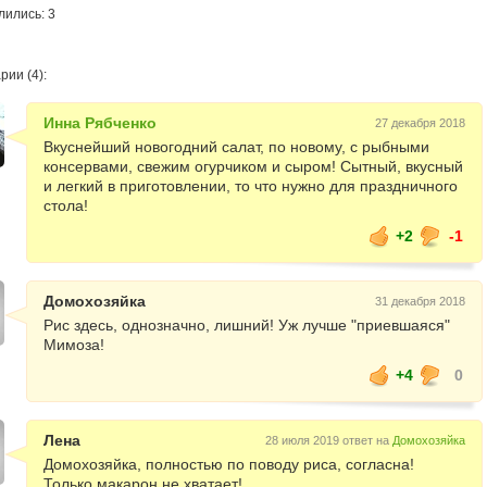
лились: 3
ии (4):
Инна Рябченко
27 декабря 2018
Вкуснейший новогодний салат, по новому, с рыбными
консервами, свежим огурчиком и сыром! Сытный, вкусный
и легкий в приготовлении, то что нужно для праздничного
стола!
+2
-1
Домохозяйка
31 декабря 2018
Рис здесь, однозначно, лишний! Уж лучше "приевшаяся"
Мимоза!
+4
0
Лена
28 июля 2019 ответ на
Домохозяйка
Домохозяйка, полностью по поводу риса, согласна!
Только макарон не хватает!