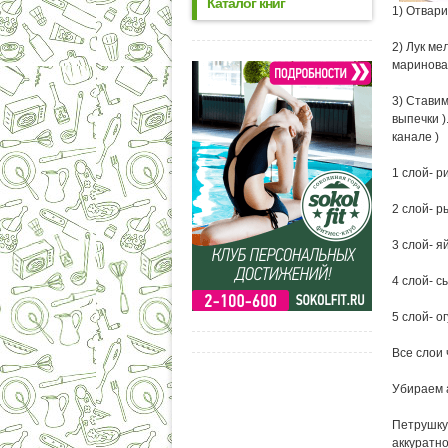
Каталог книг
1) Отвари
2) Лук ме
маринова
3) Ставим
выпечки )
канале )
1 слой- р
2 слой- 
3 слой- я
4 слой- с
5 слой- 
Все слои
Убираем 
Петрушку
аккуратно