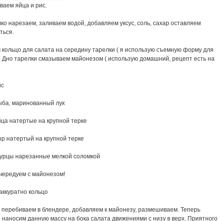
ваем яйца и рис.
лко нарезаем, заливаем водой, добавляем уксус, соль, сахар оставляем
ться.
 кольцо для салата на середину тарелки ( я использую съемную форму для
. Дно тарелки смазываем майонезом ( использую домашний, рецепт есть на
ис
рыба, маринованный лук
йца натертые на крупной терке
ыр натертый на крупной терке
огурцы нарезанные мелкой соломкой
 чередуем с майонезом!
аккуратно кольцо
 перебиваем в блендере, добавляем к майонезу, размешиваем. Теперь
 наносим данную массу на бока салата движениями с низу в верх. Приятного