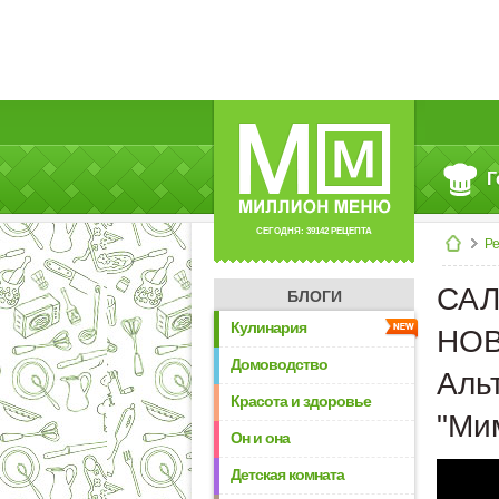
Г
СЕГОДНЯ: 39142 РЕЦЕПТА
Р
САЛ
БЛОГИ
Кулинария
НОВ
Домоводство
Аль
Красота и здоровье
"Ми
Он и она
Детская комната