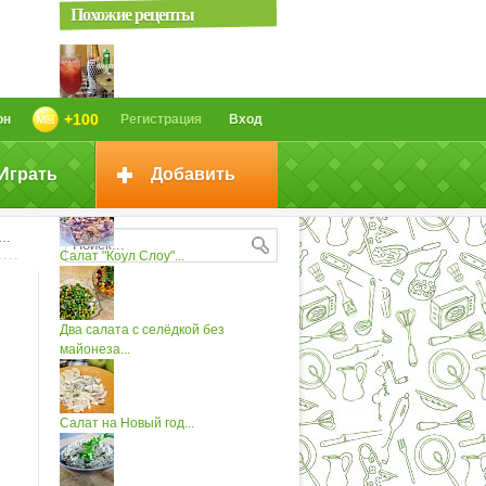
Похожие рецепты
Новогодние коктейли...
+100
он
Регистрация
Вход
Играть
Добавить
Коктейли "Космополитен",...
Салат "Коул Слоу"...
Два салата с селёдкой без
майонеза...
Салат на Новый год...