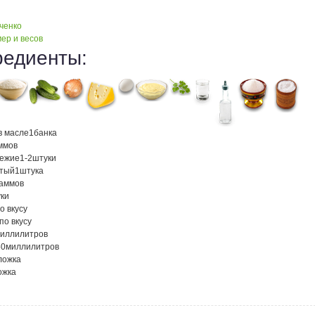
ченко
ер и весов
редиенты:
в масле
1
банка
ммов
вежие
1-2
штуки
атый
1
штука
раммов
ки
о вкусу
по вкусу
иллилитров
50
миллилитров
 ложка
ожка