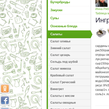
Бутерброды
Инна Ряб
Закуски
Таблица м
Супы
Инг
Основные блюда
Салаты
Салат оливье
сардины 
Зимний салат
рис
50
гра
огурцы с
Салат цезарь
лук репч
Сельдь под шубой
сыр
150
г
яйца
4
шту
Салат мимоза
майонез
п
Крабовый салат
петрушка
вода
100
м
Салат Греческий
уксус 9%
Винегрет
сахар
1
ч.
соль
1
ч. л
Салаты с мясом
Салаты овощные