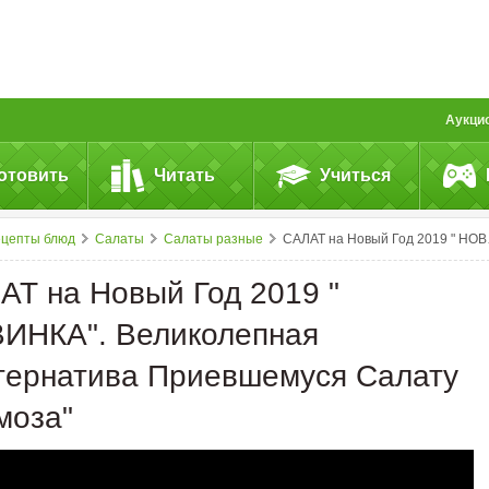
Аукци
отовить
Читать
Учиться
ецепты блюд
Салаты
Салаты разные
САЛАТ на Новый Год 2019 " НОВИНКА". Великолепная Альтернатива Приевшемуся Салату "Мимоза"
АТ на Новый Год 2019 "
ИНКА". Великолепная
тернатива Приевшемуся Салату
моза"