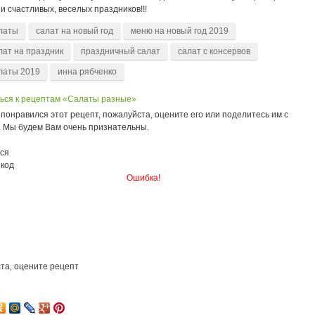
и счастливых, веселых праздников!!!
латы
салат на новый год
меню на новый год 2019
лат на праздник
праздничный салат
салат с консервов
латы 2019
инна рябченко
ься к рецептам «Салаты разные»
понравился этот рецепт, пожалуйста, оцените его или поделитесь им с
. Мы будем Вам очень признательны.
ся
 код
Ошибка!
та, оцените рецепт
7