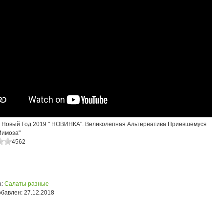
 Новый Год 2019 " НОВИНКА". Великолепная Альтернатива Приевшемуся
Мимоза"
4562
:
Салаты разные
обавлен:
27.12.2018