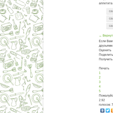
аппетита 
са
са
са
← Вернут
Если Вам 
друзьями
Оценить
Поделить
Получить
Печать
1
2
3
4
5
Пожалуйс
2.92
голосов: 