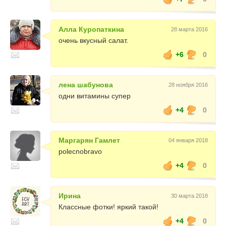
Алла Куропаткина
28 марта 2016
очень вкусный салат.
+6
0
лена шабунова
28 ноября 2016
одни витамины супер
+4
0
Маргарян Гамлет
04 января 2018
polecnobravo
+4
0
Ирина
30 марта 2018
Классные фотки! яркий такой!
+4
0