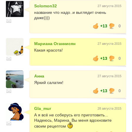
Solomon32
27 августа 2015
название что надо..и выглядит очень
даже))))
+13
0
Мариана Оганнисян
27 августа 2015
Какая красота!
+13
0
Анна
27 августа 2015
Яркий салатик!
+13
0
Gla_mur
28 августа 2015
А я всё не соберусь его приготовить...
Надеюсь, Марина, Вы меня вдохновите
своим рецептом