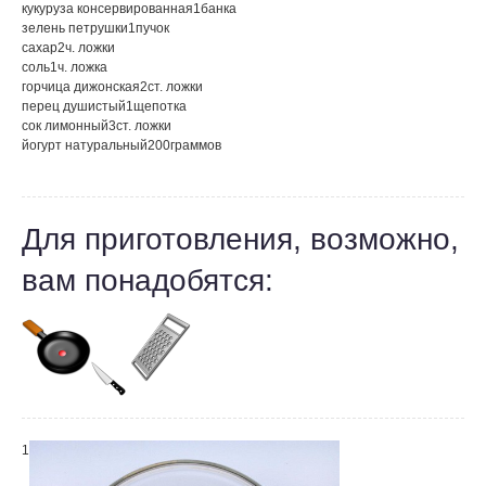
кукуруза консервированная
1
банка
зелень петрушки
1
пучок
сахар
2
ч. ложки
соль
1
ч. ложка
горчица дижонская
2
ст. ложки
перец душистый
1
щепотка
сок лимонный
3
ст. ложки
йогурт натуральный
200
граммов
Для приготовления, возможно,
вам понадобятся:
1