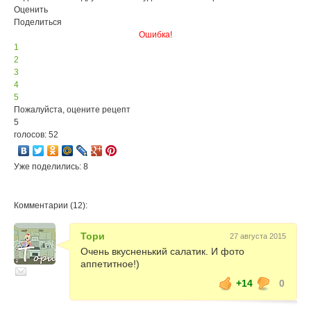
Оценить
Поделиться
Ошибка!
1
2
3
4
5
Пожалуйста, оцените рецепт
5
голосов: 52
Уже поделились: 8
Комментарии (12):
Тори
27 августа 2015
Очень вкусненький салатик. И фото
аппетитное!)
+14
0