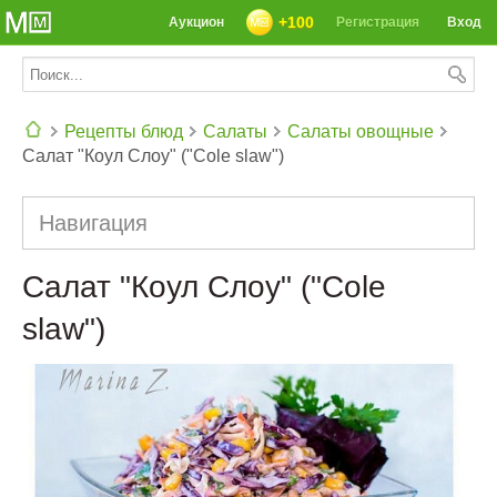
+100
Аукцион
Регистрация
Вход
Рецепты блюд
Салаты
Салаты овощные
Салат "Коул Слоу" ("Cole slaw")
СЕГОДНЯ: 39142 РЕЦЕПТА
Навигация
Салат "Коул Слоу" ("Cole
slaw")