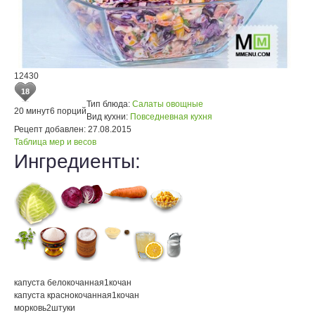
12430
18
Тип блюда:
Салаты овощные
20 минут
6 порций
Вид кухни:
Повседневная кухня
Рецепт добавлен:
27.08.2015
Таблица мер и весов
Ингредиенты:
капуста белокочанная
1
кочан
капуста краснокочанная
1
кочан
морковь
2
штуки