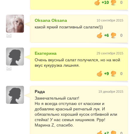
+10
0
Oksana Oksana
10 сентября 2015
какой яркий позитивный салатик!))
+6
0
Екатерина
29 сентября 2015
Очень вкусный салат получился, но на мой
вкус кукурузка лишняя.
+9
0
Рада
19 декабря 2015
Замечательный салат!
Но я всегда отступаю от классики и
добавляю красный репчатый лук. И
обязательно хороший кусок отбивной или
стейка! У нас семья хищников. Ррр!
Марина Z, спасибо.
+7
0