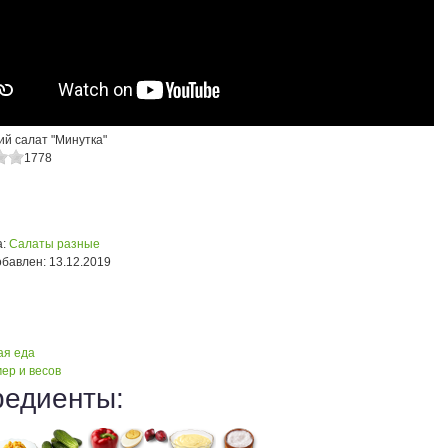
ий салат "Минутка"
1778
:
Салаты разные
обавлен:
13.12.2019
я еда
ер и весов
редиенты: