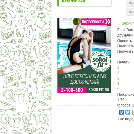
Каталог книг
пр
пр
← Вернут
Если Вам 
друзьями
Оценить
Поделить
Получить
Печать
1
2
3
4
5
Пожалуйс
1.79
голосов: 
Уже поде