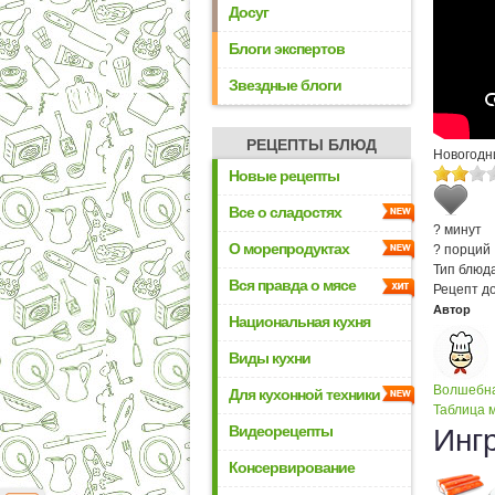
Досуг
Блоги экспертов
Звездные блоги
РЕЦЕПТЫ БЛЮД
Новогодн
Новые рецепты
Все о сладостях
? минут
О морепродуктах
? порций
Тип блюда
Вся правда о мясе
Рецепт д
Автор
Национальная кухня
Виды кухни
Волшебна
Для кухонной техники
Таблица м
Видеорецепты
Инг
Консервирование