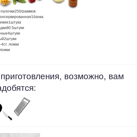
 палочки
250
граммов
 консервированная
1
банка
вежие
1
штука
адкий
0.5
штуки
еные
4
штуки
ный
2
штуки
-4
ст. ложки
 ложки
 приготовления, возможно, вам
адобятся: