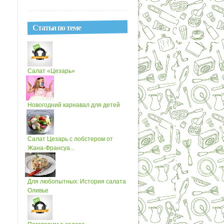
Статьи по теме
Салат «Цезарь»
Новогодний карнавал для детей
Салат Цезарь с лобстером от
Жана-Франсуа...
Для любопытных: История салата
Оливье