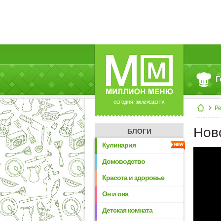
Г
СЕГОДНЯ: 39142 РЕЦЕПТА
Р
Нов
БЛОГИ
Кулинария
Домоводство
Красота и здоровье
Он и она
Детская комната