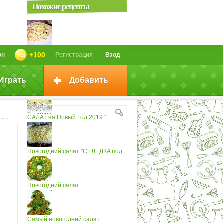
Похожие рецепты
САЛАТ "МИНУТКА" ДЛЯ...
+100
он
Регистрация
Вход
Играть
Добавить
Новогодний салат "Еловые...
САЛАТ на Новый Год 2019 "...
Новогодний салат "СЕЛЕДКА под...
Новогодний салат...
Самый новогодний салат...