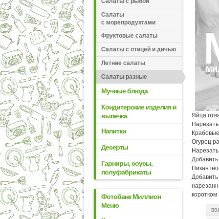
Салаты с рыбой
Салаты
с морепродуктами
Фруктовые салаты
Салаты с птицей и дичью
Летние салаты
Салаты разные
Мучные блюда
Кондитерские изделия и
выпечка
Яйца отв
Нарезать 
Напитки
Крабовые 
Огурец ра
Десерты
Нарезать 
Добавить
Гарниры, соусы,
Пикантнос
полуфабрикаты
Добавить 
нарезанны
коротком
Фотобанк Миллион
Меню
во