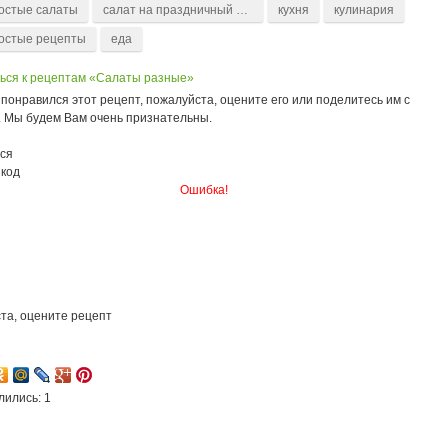
остые салаты
салат на праздничный стол
кухня
кулинария
остые рецепты
еда
ься к рецептам «Салаты разные»
понравился этот рецепт, пожалуйста, оцените его или поделитесь им с
. Мы будем Вам очень признательны.
ся
 код
Ошибка!
та, оцените рецепт
2
лились: 1