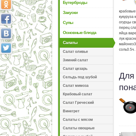
Бутерброды
крабовые
Закуски
кукуруза
Супы
огурцы с
перец сл
Основные блюда
яйца вар
лук крас
Салаты
майонез
3
соль
0.5
ч.
Салат оливье
Зимний салат
Салат цезарь
Для
Сельдь под шубой
пон
Салат мимоза
Крабовый салат
Салат Греческий
Винегрет
Салаты с мясом
Салаты овощные
1