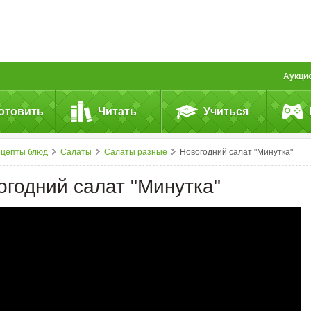
Аукци
отовить
Читать
Учиться
ецепты блюд
Салаты
Салаты разные
Новогодний салат "Минутка"
огодний салат "Минутка"