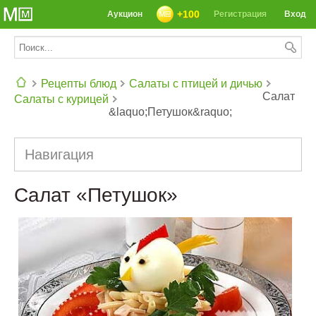
+100
Аукцион
Регистрация
Вход
Рецепты блюд
Салаты с птицей и дичью
Салат
Салаты с курицей
&laquo;Петушок&raquo;
СЕГОДНЯ: 39142 РЕЦЕПТА
Навигация
Салат «Петушок»