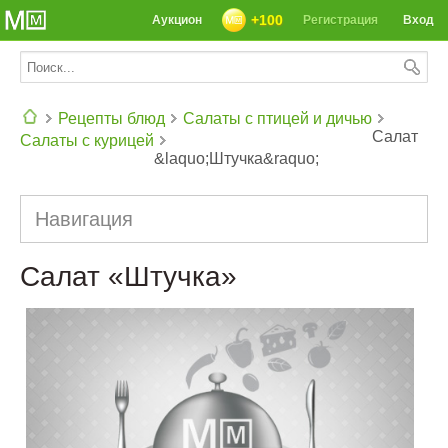
+100
Аукцион
Регистрация
Вход
Рецепты блюд
Салаты с птицей и дичью
Салат
Салаты с курицей
&laquo;Штучка&raquo;
СЕГОДНЯ: 39142 РЕЦЕПТА
Навигация
Салат «Штучка»